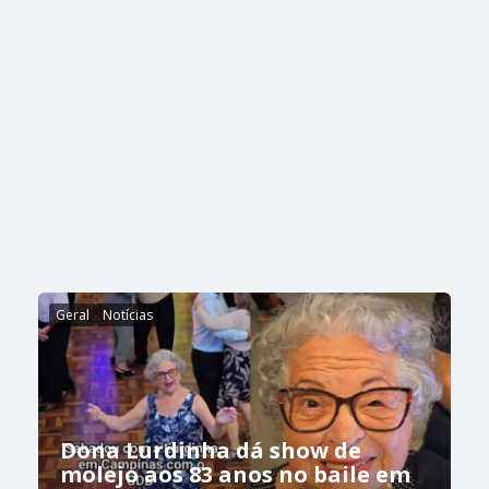
Geral
Notícias
Dona Lurdinha dá show de
molejo aos 83 anos no baile em