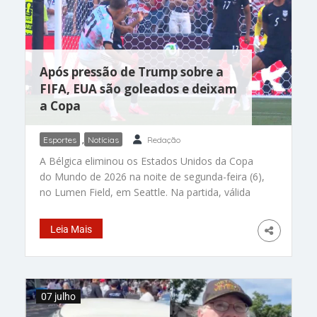
ao lado dele o tempo inteiro, e o mais
impressionante é o que ele fazia
Após pressão de Trump sobre a
FIFA, EUA são goleados e deixam
a Copa
Esportes
,
Notícias
Redação
A Bélgica eliminou os Estados Unidos da Copa
do Mundo de 2026 na noite de segunda-feira (6),
no Lumen Field, em Seattle. Na partida, válida
pelas oitavas de final, a seleção belga venceu a
equipe americana por 4 a 1. Com o resultado, os
Leia Mais
belgas garantiram vaga nas quartas de final. A
equipe enfrentará a Espanha na próxima sexta-
feira (10), no Levi’s Stadium, na Califórnia, em
confronto que definirá um dos semifinalistas do
07 julho
torneio. A derrota foi precedida por uma
polêmica envolvendo o árbitro brasileiro Raphael