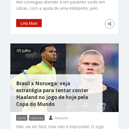
Ieiri conseguiu atender a um paciente surdo em
Libras, com a ajuda de uma intérprete, pelo
celular, que é de Jaguariúna, SP. O vídeo já
ultrapassou 1,2 milhão de visualizações nas
Leia Mais
redes sociais. E muita gente elogiou a iniciativa
simples, mas extremamente humana. “Equidade
na prática é isso”, escreveu o médico na legenda
do vídeo. Victor contou que já havia atendido
05 julho
pacientes surdos antes, mas sempre enfrentava
dificuldades na comunicação. “Falando alto,
gesticulando, tentando adivinhar”, relatou. Até
que ele descobriu uma parceria da prefeitura de
Jaguariúna que ofereceu apoio com intérprete de
Brasil x Noruega: veja
estratégia para tentar conter
Haaland no jogo de hoje pela
Copa do Mundo
Geral
,
Notícias
Redação
Não vai ser fácil, mas não é impossível. O jogo