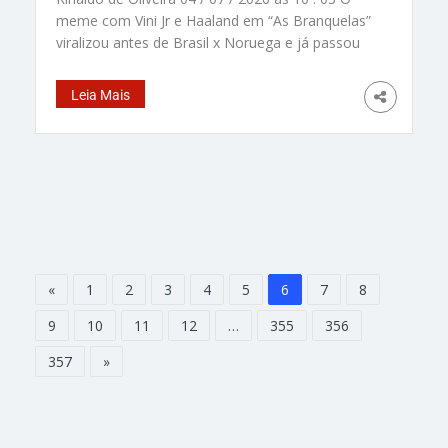
meme com Vini Jr e Haaland em “As Branquelas”
viralizou antes de Brasil x Noruega e já passou
de 84 milhões de views. É hilário! – Foto:
reprodução/ Instagram/ @stayhumblecentral É
Leia Mais
muito engraçado mesmo! Um meme de Vini Jr e
Haaland inspirado no filme “As Branquelas” já
ultrapassou 84 milhões de visualizações nas
redes sociais, pouco antes do jogo entre Brasil e
Noruega pela Copa do Mundo. O vídeo viral
mostra os dois craques em uma montagem
engraçadíssima feita com inteligência artificial,
recriando cenas clássicas do filme
«
1
2
3
4
5
6
7
8
9
10
11
12
…
355
356
357
»