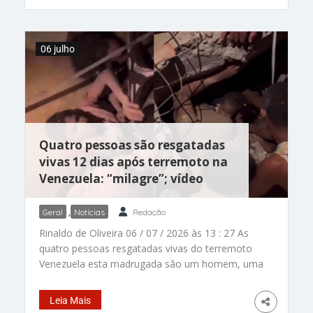
atacante Folarin Balogun, da seleção dos
Estados Unidos, provocou uma onda de críticas.
Com a mudança, o jogador, que havia sido
06 julho
expulso na partida contra a Bósnia e
Herzegovina, está liberado para enfrentar a
Bélgica nesta segunda-feira (6 de julho). A
polêmica aumentou após relatos de que o
presidente Donald Trump teria conversado por
telefone
Quatro pessoas são resgatadas
vivas 12 dias após terremoto na
Venezuela: “milagre”; vídeo
Geral
,
Notícias
Redação
Rinaldo de Oliveira 06 / 07 / 2026 às 13 : 27 As
quatro pessoas resgatadas vivas do terremoto
Venezuela esta madrugada são um homem, uma
mulher e duas crianças. “Um milagre”. – Fotos:
reprodução/ Instagram/ @aragua_press /
Leia Mais
@javierhalamadrid/ Impreso Periódico Digital