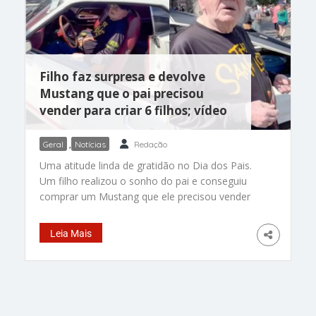
Claus. Após a expulsão do atacante Folarin
Balogun na partida contra a Bósnia e
Filho faz surpresa e devolve
Mustang que o pai precisou
vender para criar 6 filhos; vídeo
Geral
,
Notícias
Redação
Uma atitude linda de gratidão no Dia dos Pais.
Um filho realizou o sonho do pai e conseguiu
comprar um Mustang que ele precisou vender
décadas atrás para sustentar os seis filhos da
família. E fez a surpresa de uma forma que o pai
Leia Mais
jamais imaginaria. Shane Allen levou o seu Daniel
para um encontro de carros nos Estados Unidos.
Lá tinha um Mustang Mach 1 1969, praticamente
idêntico ao que o pai teve na juventude. Quando
se aproximou do carro para ver, Shane deu as