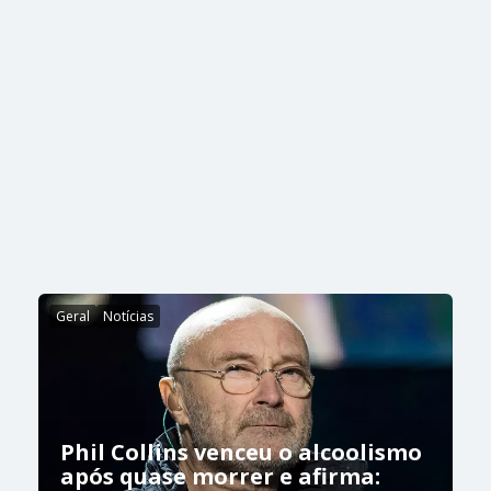
Geral
Notícias
Phil Collins venceu o alcoolismo
após quase morrer e afirma: