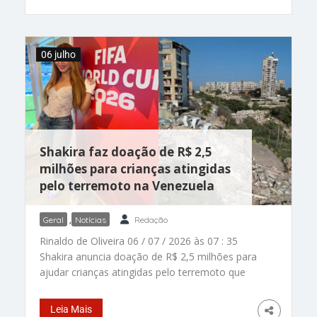
Impressionante, sensacional. 12 dias depois do
terremoto duplo na Venezuela, quatro pessoas –
sendo um homem, uma mulher e duas crianças
06 julho
– foram encontradas vivas e resgatadas esta
madrugada! Eles passaram esse tempo todo
presos sob os escombros de um prédio
destruído na região do OPP Caribe, em La
Guaira, a região mais destruída pelos tremores
que devastaram
Shakira faz doação de R$ 2,5
milhões para crianças atingidas
pelo terremoto na Venezuela
Geral
,
Notícias
Redação
Rinaldo de Oliveira 06 / 07 / 2026 às 07 : 35
Shakira anuncia doação de R$ 2,5 milhões para
ajudar crianças atingidas pelo terremoto que
devastou a Venezuela. Que artista incrível. –
Fotos: reprodução/ Instagram/AFP Ela é gigante.
Leia Mais