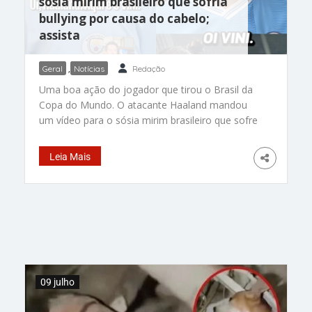
sósia mirim brasileiro que sofria
bullying por causa do cabelo;
assista
Geral
,
Notícias
Redação
Uma boa ação do jogador que tirou o Brasil da
Copa do Mundo. O atacante Haaland mandou
um vídeo para o sósia mirim brasileiro que sofre
bullying por usar cabelo comprido, como o do
astro do futebol da Noruega. A estrela do
Leia Mais
Manchester City deixou um recado que o Vinícius
Corrêa, nosso “mini Haaland”, nunca vai
esquecer. O menino apaixonado por futebol, de
6 anos, não aguentava mais o pessoal da escola
zombando dele por causa do cabelo em
Balneário Camboriú (SC). E o presente do craque
do futebol chegou bem no dia do aniversário do
garotinho. No vídeo, postado
09 julho