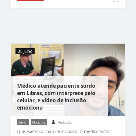
A cantora Shakira anunciou uma doação de R$
2,5 milhões para ajudar crianças afetadas pelo
terremoto que devastou a Venezuela. A artista
fez a boa ação em parceria com a Fifa e
organizações humanitárias que atuam no
atendimento às famílias atingidas pela tragédia.
A notícia emocionou fãs nas redes sociais. “Ela
nunca esquece das crianças”, comentou uma
05 julho
seguidora. Ajuda para vítimas
Médico atende paciente surdo
em Libras, com intérprete pelo
celular, e vídeo de inclusão
emociona
Geral
,
Notícias
Redação
Que exemplo lindo de inclusão. O médico Victor