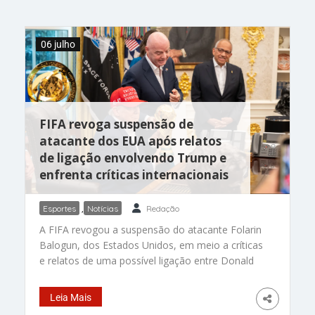
chaves e disse que o carro era para o pai. “Eu
sabia que o
06 julho
FIFA revoga suspensão de
atacante dos EUA após relatos
de ligação envolvendo Trump e
enfrenta críticas internacionais
Esportes
,
Notícias
Redação
A FIFA revogou a suspensão do atacante Folarin
Balogun, dos Estados Unidos, em meio a críticas
e relatos de uma possível ligação entre Donald
Trump e o presidente da entidade, Gianni
Infantino. (Foto: Reprodução/The White House) A
Leia Mais
decisão da FIFA de cancelar a suspensão do