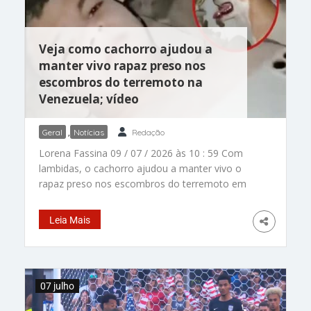
Veja como cachorro ajudou a
manter vivo rapaz preso nos
escombros do terremoto na
Venezuela; vídeo
Geral
,
Notícias
Redação
Lorena Fassina 09 / 07 / 2026 às 10 : 59 Com
lambidas, o cachorro ajudou a manter vivo o
rapaz preso nos escombros do terremoto em
Catia La Mar, na Venezuela. – Foto:
Reprodução/El Heraldo de México Quem tem pet
Leia Mais
sabe que eles nunca abandonam quem amam. E
foi assim que esse cachorro salvou um rapaz
preso nos escombros do terremoto duplo que
atingiu a Venezuela. Embaixo de toneladas de
07 julho
concreto, o jovem contou que só conseguiu se
manter vivo porque o cachorrinho permaneceu