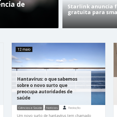
ncia de
Starlink anuncia 
gratuita para sm
12 maio
Hantavírus: o que sabemos
sobre o novo surto que
preocupa autoridades de
saúde
Ciências e Saúde
,
Notícias
Redação
Um novo surto de hantavírus tem chamado