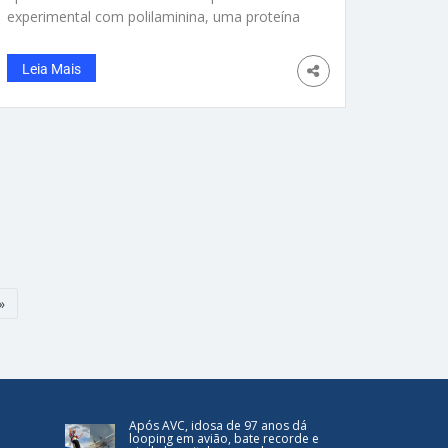
experimental com polilaminina, uma proteína
sintética estudada por seu potencial de
estimular a regeneração da medula espinhal.
Leia Mais
Teodoro havia perdido os movimentos das
patas traseiras em razão de uma lesão grave
na coluna. Ele recebeu aplicações da
substância diretamente na região lesionada da
medula, associadas a um protocolo intensivo
de fisioterapia. Ao longo das semanas,
começaram a surgir sinais de resposta
neurológica, como reflexos mais intensos,
tentativas de apoio das patas e,
posteriormente, o retorno parcial da marcha
— fato que chamou a atenção da equipe
»
médica
Após AVC, idosa de 97 anos dá
looping em avião, bate recorde e