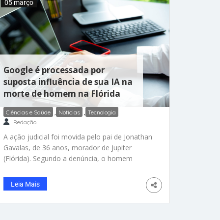
05 março
altamente responsivo e rolagem
Google é processada por
suposta influência de sua IA na
morte de homem na Flórida
Ciências e Saúde
,
Notícias
,
Tecnologia
Redação
A ação judicial foi movida pelo pai de Jonathan
Gavalas, de 36 anos, morador de Jupiter
(Flórida). Segundo a denúncia, o homem
manteve, durante meses, conversas
frequentes com o Gemini e teria desenvolvido
Leia Mais
uma relação emocional intensa com o
sistema antes de morrer por suicídio, em
outubro de 2025. De acordo com os