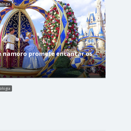
ologia
de namoro promete encantar os
ologia