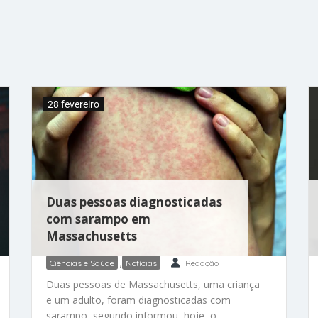
Massachusetts suspendeu inicialmente a
licença do Dr. Robert A. Martin em um termo
de consentimento de outubro de 2024, no
qual ele admitiu ter se masturbado em seu
consultório, do outro lado da rua do centro de
tratamento de câncer
28 fevereiro
Duas pessoas diagnosticadas
com sarampo em
Massachusetts
Ciências e Saúde
,
Notícias
Redação
Duas pessoas de Massachusetts, uma criança
e um adulto, foram diagnosticadas com
sarampo, segundo informou, hoje, o