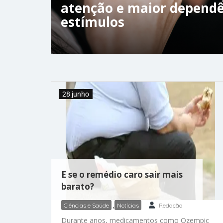
atenção e maior dependê
estímulos
28 junho
E se o remédio caro sair mais
barato?
Ciências e Saúde
,
Notícias
Redação
Durante anos, medicamentos como Ozempic