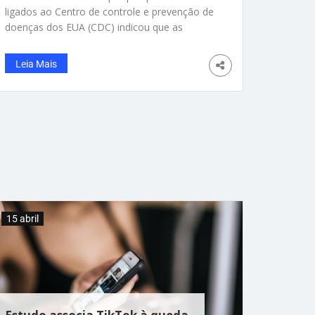
ligados ao Centro de controle e prevenção de
doenças dos EUA (CDC) indicou que as
vacinas contra a Covid-19 reduziram
significativamente o risco de hospitalizações e
Leia Mais
visitas ao pronto-socorro entre adultos nos
Estados Unidos durante o outono e o inverno
passados. Segundo o estudo, a imunização
teria diminuído aproximadamente pela
metade a probabilidade de casos graves que
exigem atendimento emergencial. Apesar da
relevância dos achados, o estudo não chegou
ao público por meio do principal canal
científico da agência. A publicação foi barrada
no relatório semanal de morbilidade e
15 abril
mortalidade (MMWR) do CDC, decisão que