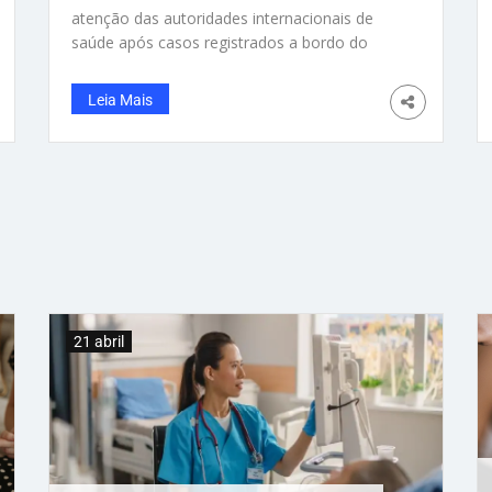
atenção das autoridades internacionais de
saúde após casos registrados a bordo do
navio de expedição MV Hondius, que partiu da
Argentina rumo à África. O episódio gerou
Leia Mais
preocupação mundial porque envolve a
variante “Andes”, considerada rara e uma das
poucas formas do hantavírus com
possibilidade de transmissão entre pessoas
em situações específicas. De acordo com a
Organização Mundial da Saúde (OMS), o surto
permanece sob monitoramento internacional
devido ao potencial de disseminação da
variante sul-americana do vírus. Até o
momento, autoridades internacionais
21 abril
confirmaram pelo menos oito casos ligados
ao surto, incluindo três mortes.