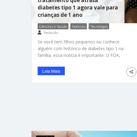
tratamento que atrasa
diabetes tipo 1 agora vale para
crianças de 1 ano
Ciências e Saúde
,
Notícias
,
Tecnologia
Redação
Se você tem filhos pequenos ou conhece
alguém com histórico de diabetes tipo 1 na
família, essa notícia é importante. O FDA,
agência reguladora de saúde dos Estados
Unidos, aprovou a ampliação do uso do
Leia Mais
Tzield, medicamento que retarda o avanço do
diabetes tipo 1, para crianças a partir de 1 ano
de idade. Antes, o remédio só era liberado
para crianças a partir dos 8 anos. A mudança
abre uma janela de intervenção muito mais
cedo, justamente quando a doença costuma
evoluir de forma mais rápida e difícil de prever.
O Tzield não cura o diabetes tipo 1, mas