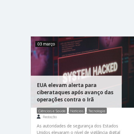
enquanto supostamente se passava por
enfermeira e contrabandeava os
medicamentos falsificados, de acordo com
promotores federais. Fadanelli, que mora em
Stoughton, se declarou culpada das
acusações de importação de mercadorias
contrárias à lei, venda/distribuição de
03 março
medicamentos falsificados e
venda/distribuição
EUA elevam alerta para
ciberataques após avanço das
operações contra o Irã
Ciências e Saúde
,
Notícias
,
Tecnologia
Redação
As autoridades de segurança dos Estados
Unidos elevaram o nível de vigilância digital