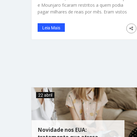
e Mounjaro ficaram restritos a quem podia
pagar milhares de reais por mês. Eram vistos
como um tratamento de alto custo, disponível
quase exclusivamente em clínicas particulares.
Leia Mais
Aos poucos, esse cenário começa a mudar.
Hoje, 62,6% dos adultos brasileiros estão
acima do peso e 25,7% já convivem com a
obesidade. Não se trata de estética. A
obesidade é uma doença crônica e está
diretamente relacionada ao aumento dos
casos de diabetes tipo 2, hipertensão,
doenças cardiovasculares, apneia do sono,
problemas articulares e diversos tipos de
câncer. Algumas cidades brasileiras já
22 abril
começaram a oferecer esses medicamentos
Novidade nos EUA: