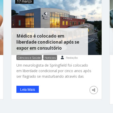
17 março
Médico é colocado em
liberdade condicional após se
expor em consultório
Ciências e Saúde
,
Notícias
Redação
Um neurologista de Springfield foi colocado
em liberdade condicional por cinco anos após
ser flagrado se masturbando através das
grandes janelas de seu consultório, por 10 a
20 colegas de trabalho, no maior sistema de
Leia Mais
saúde do oeste de Massachusetts, de acordo
com um documento divulgado esta semana,
sem cortes, pelos órgãos reguladores
estaduais. O Conselho de Registro Médico de