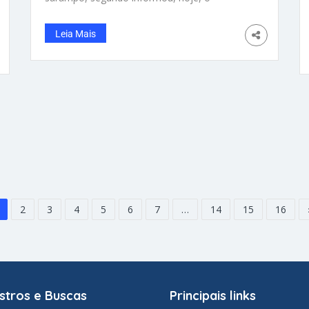
Departamento de Saúde Pública (DPH) do
estado. O adulto, que mora na região
Leia Mais
metropolitana de Boston, tem um histórico de
vacinação incerto, e pode ter contraído o vírus
durante uma viagem ao exterior. Autoridades
estaduais e locais estão trabalhando para
identificar pessoas na região que possam ter
sido expostas ao vírus. A criança foi
diagnosticada com o vírus fora do estado e
não retornou a Massachusetts, informaram
as autoridades de saúde. Aparentemente, a
criança não expôs ninguém ao sarampo.
Esses são os primeiros
2
3
4
5
6
7
…
14
15
16
stros e Buscas
Principais links