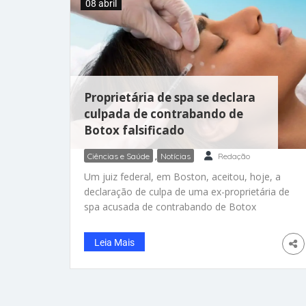
08 abril
Proprietária de spa se declara
culpada de contrabando de
Botox falsificado
Ciências e Saúde
,
Notícias
Redação
Um juiz federal, em Boston, aceitou, hoje, a
declaração de culpa de uma ex-proprietária de
spa acusada de contrabando de Botox
falsificado e aplicação de injeções em
centenas de clientes, segundo registros
Leia Mais
judiciais. Rebecca Fadanelli, de 40 anos, era
proprietária das unidades do Skin Beaute Med
Spa, em Easton e Randolph, e recebeu mais
de US$ 900.000 em pagamentos de clientes