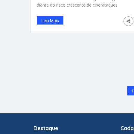
diante do risco crescente de ciberataques
contra alvos americanos, em meio à
intensificação das operações militares
Leia Mais
envolvendo o Irã. Um alerta emitido pelo
Department of Homeland Security (DHS)
aponta que, embora ataques físicos
coordenados em larga escala sejam pouco
prováveis no curto prazo, há uma
preocupação concreta com ações cibernéticas
retaliatórias, conduzidas sobretudo por
grupos alinhados ou simpáticos a Teerã. O
principal risco vem de ativistas que recorrem a
táticas como a invasão de sites
governamentais e empresariais. Mesmo
1
ataques classificados como “menores” podem
afetar serviços públicos
Destaque
Cada