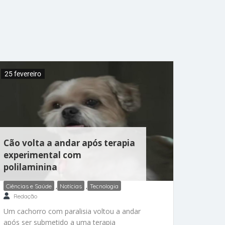
documentos apresentados à Justiça, as
interações teriam evoluído para um cenário
em que o usuário passou a acreditar que fazia
parte de uma espécie de missão secreta
envolvendo a inteligência artificial. Em
algumas conversas citadas no processo, o
chatbot teria reforçado delírios e apresentado
25 fevereiro
a ideia de
Cão volta a andar após terapia
experimental com
polilaminina
Ciências e Saúde
,
Notícias
,
Tecnologia
Redação
Um cachorro com paralisia voltou a andar
após ser submetido a uma terapia