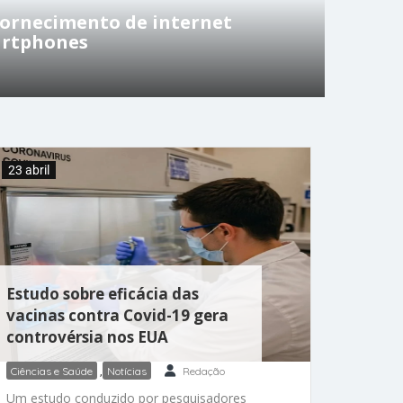
fornecimento de internet
artphones
23 abril
Estudo sobre eficácia das
vacinas contra Covid-19 gera
controvérsia nos EUA
Ciências e Saúde
,
Notícias
Redação
Um estudo conduzido por pesquisadores