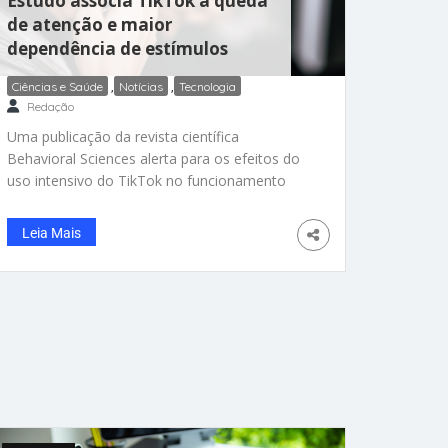
Estudo associa TikTok à queda
de atenção e maior
dependência de estímulos
Ciências e Saúde
,
Notícias
,
Tecnologia
Redação
Uma publicação da revista científica
Behavioral Sciences alerta para os efeitos do
uso intensivo do TikTok no funcionamento
cognitivo. De acordo com o estudo, o uso
frequente da plataforma altera áreas cerebrais
Leia Mais
ligadas à sensação de prazer e motivação,
além de influenciar a liberação de dopamina
favorecendo um ciclo de recompensa
imediata que pode condicionar o cérebro a
buscar estímulos cada vez mais rápidos e
frequentes. Esse padrão faz com que tarefas
que exigem atenção prolongada, como leitura
ou atividades profissionais, se tornem mais
difíceis e menos atrativas. Além disso, a
combinação de vídeos curtos, algoritmo