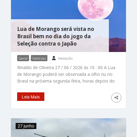
Lua de Morango será vista no
Brasil bem no dia do jogo da
Seleção contra o Japão
Geral
,
Notícias
Redação
Rinaldo de Oliveira 27 / 06 / 2026 às 10 : 00 A Lua
de Morango poderá ser observada a olho nu no
Brasil na próxima segunda-feira, horas depois do
jogo da Seleção Brasileira na Copa do Mundo. –
Foto: reprodução/ Starwalk/Vito Technology, Inc
Leia Mais
Combinação especial. Vem aí a Lua de Morango
e esse fenômeno, um dos mais bonitos do céu,
poderá ser visto aqui no Brasil na próxima
segunda-feira (29). E o espetáculo vai acontecer
27 junho
5 horas depois do final do jogo da Seleção
Brasileira na Copa do Mundo. O jogo do Brasil