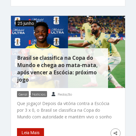
comandados – muitos deles atletas de primeiro
nível e protagonistas em seus clubes – atuarem
dentro do esquema tático proposto pela
25 junho
comissão técnica. Finalmente, aconteceu: com
uma defesa sólida, um meio-campo que soube
variar as opções de jogo e uma maior
efetividade no ataque, o Brasil terminou a
primeira
Brasil se classifica na Copa do
Mundo e chega ao mata-mata,
após vencer a Escócia: próximo
jogo
Geral
,
Notícias
Redação
Que jogaço! Depois da vitória contra a Escócia
por 3 x 0, o Brasil se classifica na Copa do
Mundo com autoridade e mantém vivo o sonho
do hexa. A vitória de ontem em Miami, nos
Estados Unidos, garantiu a liderança do Grupo C
Leia Mais