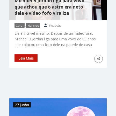
Michael B Jordan liga para vovó
que achou que o astro era neto
dela e vídeo fofo viraliza
Geral
,
Notícias
Redação
Ele é incrível mesmo. Depois de um vídeo viral,
Michael B Jordan liga para uma vovó de 89 anos
que colocou uma foto dele na parede de casa
acreditando que o ator famoso era um dos
netos dela. O gesto divertido e carinhoso do
Leia Mais
astro acabou viralizando nas redes sociais. Tudo
começou quando a neta verdadeira, Natalie,
percebeu algo curioso na casa da avó Mary.
Entre as fotos dos familiares penduradas na
parede, havia o retrato de um homem que
ninguém da família conhecia pessoalmente: o
ator Michael B. Jordan. Natalie resolveu gravar
um vídeo brincando com a situação e
27 junho