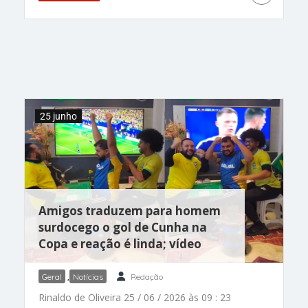
e a Seleção avançou para a fase mata-mata do
Mundial de 2026. Atuação brilhante! Além da
classificação, o Brasil alcançou uma marca
histórica: esta é a 12ª Copa do Mundo
consecutiva em que a Seleção avança em
primeiro lugar no grupo. A última vez que o país
não terminou a fase inicial na liderança foi em
25 junho
Amigos traduzem para homem
surdocego o gol de Cunha na
Copa e reação é linda; vídeo
Geral
,
Notícias
Redação
Rinaldo de Oliveira 25 / 06 / 2026 às 09 : 23