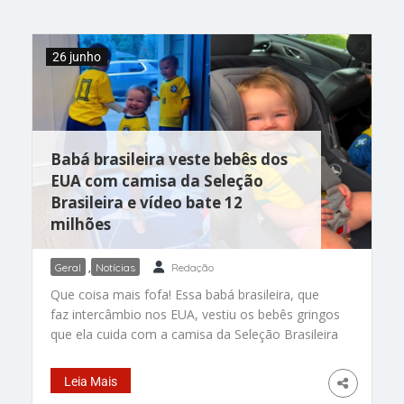
futebol. O Japão avançou em segundo lugar no
Grupo F depois de uma campanha consistente. A
equipe empatou com a Holanda por 2 a 2,
26 junho
goleou a
Babá brasileira veste bebês dos
EUA com camisa da Seleção
Brasileira e vídeo bate 12
milhões
Geral
,
Notícias
Redação
Que coisa mais fofa! Essa babá brasileira, que
faz intercâmbio nos EUA, vestiu os bebês gringos
que ela cuida com a camisa da Seleção Brasileira
e levou as crianças para a escola vestidas de
verde e amarelo. O vídeo divertido já foi visto
Leia Mais
mais de 12,5 milhões de vezes no Instagram. A