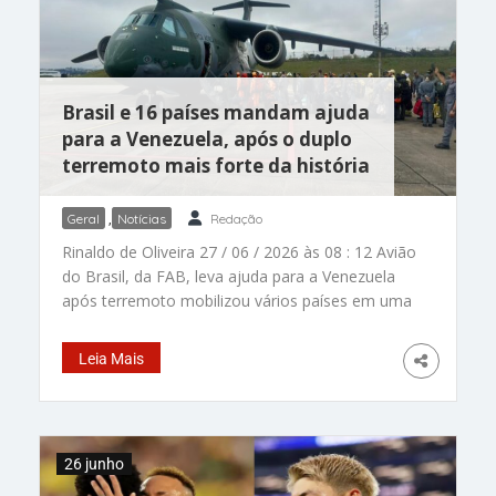
contra o Japão, já na fase
Brasil e 16 países mandam ajuda
para a Venezuela, após o duplo
terremoto mais forte da história
Geral
,
Notícias
Redação
Rinaldo de Oliveira 27 / 06 / 2026 às 08 : 12 Avião
do Brasil, da FAB, leva ajuda para a Venezuela
após terremoto mobilizou vários países em uma
grande corrente internacional de solidariedade. –
Foto: FAB União importante. A ajuda para a
Leia Mais
Venezuela, após o duplo terremoto, mobilizou
uma grande corrente internacional de
solidariedade O Brasil, mais de 15 nações, além
da ONU, enviaram socorristas, equipes médicas,
26 junho
hospitais de campanha, cães farejadores e
recursos emergenciais para apoiar as vítimas. E o