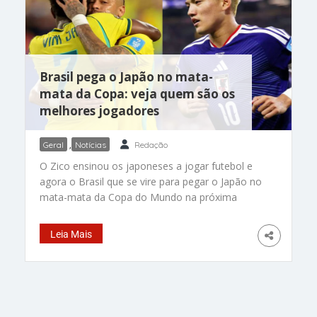
Brasil está entre os países que lideram os
esforços humanitários para ajudar a população
venezuelana, que enfrenta uma
Brasil pega o Japão no mata-
mata da Copa: veja quem são os
melhores jogadores
Geral
,
Notícias
Redação
O Zico ensinou os japoneses a jogar futebol e
agora o Brasil que se vire para pegar o Japão no
mata-mata da Copa do Mundo na próxima
segunda-feira (29), em Houston, nos Estados
Unidos. Organizada, rápida e muito disciplinada
Leia Mais
taticamente, a equipe japonesa chega embalada
e virou motivo de atenção máxima para o
técnico Ancelotti. Será um grande desafio, entre
seleções com histórias muito diferentes, mas
ligadas por décadas de amizade, cultura e