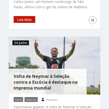
Carlos Junior, um homem surdocego de São
Paulo, vibrou com o gol de ontem de Matheus
Cunha na Copa do Mundo, com ajuda de amigos
que usaram Libras Tátil, vibração e comunicação
Leia Mais
por toque. – Foto: reprodução/ @heliochazak
Sensacional! Essa é a verdadeira tecnologia
humana de inclusão! Este vídeo, em que amigos
traduzem um gol da Copa do Mundo para um
24 junho
homem surdocego, está emocionando milhões
de pessoas nas redes sociais. A cena foi gravada
nesta quarta, 24, em São Paulo, durante a
partida do Brasil contra a
Volta de Neymar à Seleção
contra a Escócia é destaque na
imprensa mundial
Geral
,
Notícias
Redação
Expectativa gigante. A volta de Neymar à Seleção