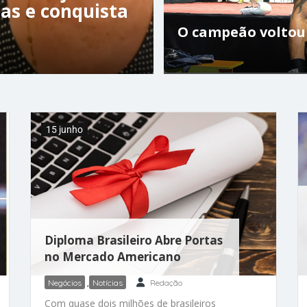
as e conquista
O campeão voltou
15 junho
Diploma Brasileiro Abre Portas
no Mercado Americano
Negócios
,
Notícias
Redação
Com quase dois milhões de brasileiros