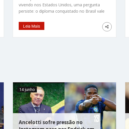
vivendo nos Estados Unidos, uma pergunta
persiste: o diploma conquistado no Brasil vale
aqui? A resposta, sustentada por dados
recentes, é um estrondoso sim. De acordo
Leia Mais
com o relatório Estudantes de Origem
Imigrante no Ensino Superior dos EUA
(Presidents’ Alliance, 2024), mais de 70% dos
empregadores americanos consideram
diplomas de ensino superior como
qualificações de alta qualidade,
independentemente de sua origem. O que
importa, cada vez mais, é a credencial e o
conhecimento que ela representa. O mercado
de trabalho globalizado mudou. Em carreiras
14 junho
como tecnologia da informação, engenharia,
finanças e marketing digital, o
Ancelotti sofre pressão no