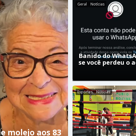
Geral
Notícias
Banido do WhatsA
se você perdeu o 
Esportes
Notícias
e molejo aos 83