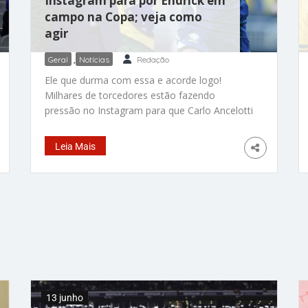
Instagram para por Endrick em
campo na Copa; veja como
agir
Geral
,
Notícias
Redação
Ele que durma com essa e acorde logo!
Milhares de torcedores estão fazendo
pressão no Instagram para que Carlo Ancelotti
ponha Endrick no próximo jogo da Seleção na
Copa do Mundo. Ele merece ser titular e só o
Leia Mais
técnico não está enxergando isso. O post
fixado no perfil dele já tem mais de 188 mil
comentários, a maioria com o mesmo pedido:
“QUEREMOS ENDRICK”, escreveu um
seguidor em caixa alta, como se estivesse
gritando para o treinador ler, ouvir e agir! Veja
abaixo outros comentários e também como
engrossar a pressão ao técnico pelas redes
sociais. A próxima partida do
13 junho