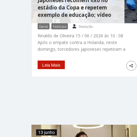
Japoneses recolhem lixo no
estádio da Copa e repetem
exemplo de educação; vídeo
Geral
,
Notícias
Redação
Rinaldo de Oliveira 15 / 06 / 2026 às 10 : 08
Após o empate contra a Holanda, neste
domingo, torcedores japoneses repetiram a
tradição e recolheram o lixo que produziram
na arquibancada. – Fotos: Getty Images/ ESPN
Leia Mais
Os torcedores japoneses repetiram a tradição
de recolher o lixo que produziram no estádio
da Copa do Mundo e foram aplaudidos. O
gesto simples, poderoso e de educação foi
depois do empate em 2 a 2 contra a Holanda.
Eles permaneceram no estádio para limpar a
arquibancada que sujaram durante a partida. A
cena aconteceu no Dallas Stadium, no Texas,
nos Estados
13 junho