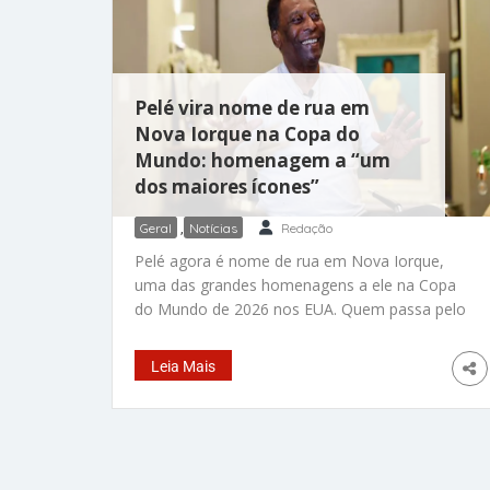
Pelé vira nome de rua em
Nova Iorque na Copa do
Mundo: homenagem a “um
dos maiores ícones”
Geral
,
Notícias
Redação
Pelé agora é nome de rua em Nova Iorque,
uma das grandes homenagens a ele na Copa
do Mundo de 2026 nos EUA. Quem passa pelo
cruzamento entre Shea Road e Meridian
Road, no bairro do Queens, agora encontra
Leia Mais
uma placa especial com o nome do eterno rei
do futebol brasileiro. A homenagem é
temporária. A placa foi instalada nesta
semana para celebrar o início da Copa, que
começou nesta quinta-feira (11) e hoje terá