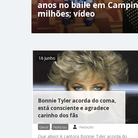
anos no baile em Campin
milhões; vídeo
16 junho
Bonnie Tyler acorda do coma,
está consciente e agradece
carinho dos fãs
Geral
,
Notícias
Redação
Que alívio! A cantora Bonnie Tyler acorda do