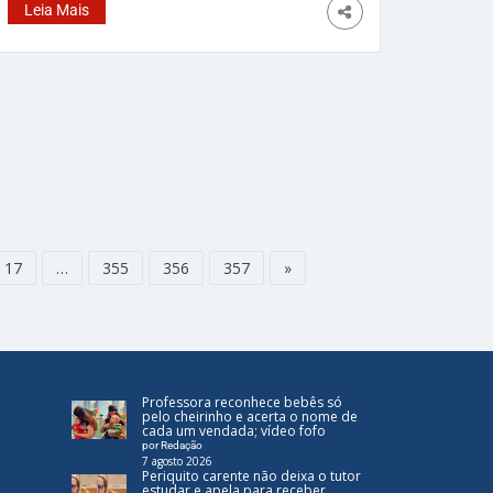
anos, apertou duas vezes o botão e acabou
Leia Mais
adquirindo dois bilhetes em vez de um. E o
prêmio veio em dobro. O caso aconteceu na
Inglaterra e rendeu ao aposentado quase 900
mil dólares, cerca de R$ 4,8 milhões. Allan
recebeu dois cheques de £333 mil cada após
o código postal dele ser sorteado em uma
loteria britânica. Agora ele disse que vai poder
se aposentar, curtir a vida, ajudar os filhos e
comprar
17
…
355
356
357
»
Professora reconhece bebês só
pelo cheirinho e acerta o nome de
cada um vendada; vídeo fofo
por Redação
7 agosto 2026
Periquito carente não deixa o tutor
estudar e apela para receber