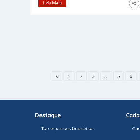
risco de metástase, quando o câncer se
Leia Mais
espalha para outras partes do corpo. Os
resultados, divulgados na semana passada
durante a reunião anual da Sociedade
Americana de Oncologia Clínica, realizada em
Chicago (EUA), animaram médicos e pacientes
do mundo inteiro. O estudo acompanhou
pessoas diagnosticadas com melanoma, o
tipo mais agressivo de câncer de pele, durante
cinco anos após a cirurgia de retirada do
tumor. A nova estratégia combina uma vacina
«
1
2
3
…
5
6
Destaque
Cada
Top empresas brasileiras
Cad