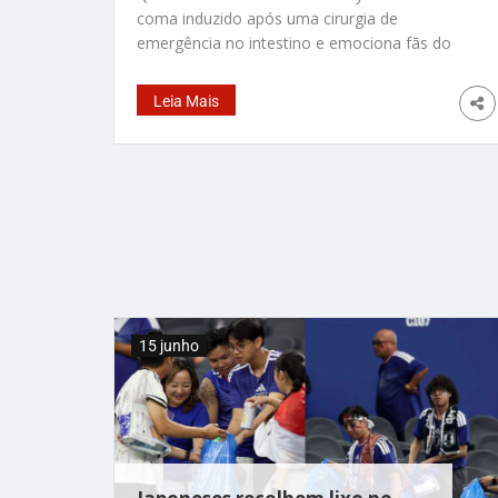
coma induzido após uma cirurgia de
emergência no intestino e emociona fãs do
mundo inteiro com a notícia da recuperação.
A artista de 75 anos, famosa pelo hit Total
Leia Mais
Eclipse of the Heart, segue internada na UTI
de um hospital em Portugal, mas já apresenta
melhora no quadro de saúde. A atualização foi
divulgada pela equipe oficial da cantora em
comunicado publicado no site dela. Segundo a
nota, Bonnie está consciente, acompanhando
o carinho dos fãs e muito grata pelas
mensagens recebidas. “Temos o prazer de
informar que Bonnie não está mais
15 junho