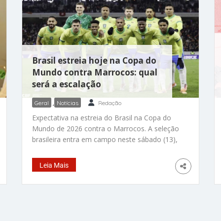
Brasil estreia hoje na Copa do
Mundo contra Marrocos: qual
será a escalação
Geral
,
Notícias
Redação
Expectativa na estreia do Brasil na Copa do
Mundo de 2026 contra o Marrocos. A seleção
brasileira entra em campo neste sábado (13),
às 19h, em Nova Jersey, nos Estados Unidos,
rumo ao sonhado hexacampeonato mundial.
Leia Mais
O jogo será no MetLife Stadium sob o
comando do técnico Carlo Ancelotti que,
pelos treinos, já deu sinais dos jogadores que
vai escalar para a partida. A provável
escalação do Brasil para enfrentar o Marrocos