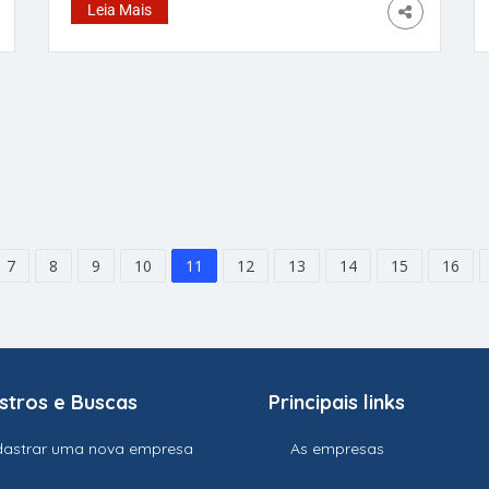
das armas da Seleção na Copa (Foto: Vitor
Leia Mais
Silva/CBF/Wikimedia) Não há como negar que
o ciclo desde o último mundial foi turbulento,
com derrotas históricas e a pior colocação na
tabela das eliminatórias da América do Sul –
isso sem falar na mudança de comando da
CBF e na dança das cadeiras dos quatro
técnicos que dirigiram a Amarelinha neste
período. Mas isso ficou para trás, e a Seleção
Brasileira faz, neste sábado, sua
7
8
9
10
11
12
13
14
15
16
stros e Buscas
Principais links
astrar uma nova empresa
As empresas