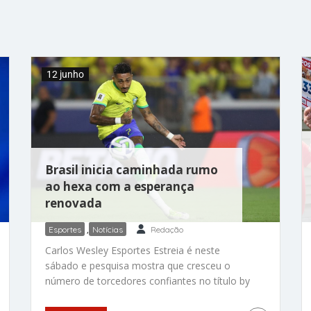
tem Alisson, Danilo, Marquinhos, Gabriel
Magalhães, Alex Sandro, Casemiro, Bruno
Guimarães, Lucas Paquetá, Raphinha, Vinicius
Júnior e Matheus Cunha. Endrik deverá ser
carta na manga para entrar na
12 junho
Brasil inicia caminhada rumo
ao hexa com a esperança
renovada
Esportes
,
Notícias
Redação
Carlos Wesley Esportes Estreia é neste
sábado e pesquisa mostra que cresceu o
número de torcedores confiantes no título by
Carlos Wesley 12/06/2026 Raphinha é uma