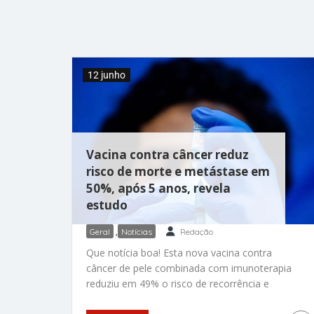
estreia da Seleção Brasileira contra o
Marrocos, a partir das 19h. A iniciativa da rua
Pelé reuniu conselheiros da cidade de Nova
York e fãs
12 junho
Vacina contra câncer reduz
risco de morte e metástase em
50%, após 5 anos, revela
estudo
Geral
,
Notícias
Redação
Que notícia boa! Esta nova vacina contra
câncer de pele combinada com imunoterapia
reduziu em 49% o risco de recorrência e
morte por melanoma e diminuiu em 59% o