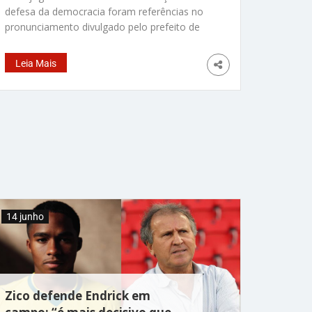
defesa da democracia foram referências no
pronunciamento divulgado pelo prefeito de
Nova York, Zohran Mamdani, no sábado (13).
Poucas horas antes da partida de estreia do
Leia Mais
Brasil na Copa do Mundo, o democrata
evocou a figura do atleta e destacou o legado
da Democracia Corinthiana como exemplo de
participação política e mobilização social.
Mamdani lembrou que o capitão da seleção
brasileira na Copa de 1982 foi uma das
principais lideranças da Democracia
Corinthiana, defendendo a ideia de que
futebol e política nunca estiveram
verdadeiramente separados. Segundo ele, o
14 junho
esporte desempenha papel central na
Zico defende Endrick em