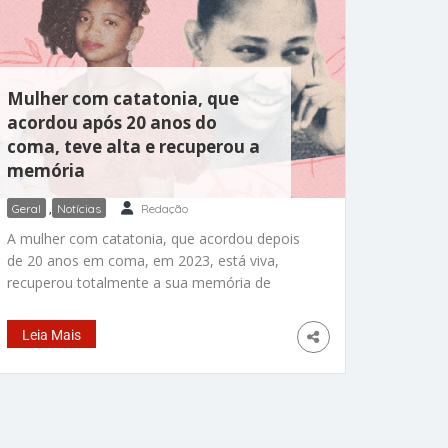
Mulher com catatonia, que
acordou após 20 anos do
coma, teve alta e recuperou a
memória
Geral
,
Notícias
Redação
A mulher com catatonia, que acordou depois
de 20 anos em coma, em 2023, está viva,
recuperou totalmente a sua memória de
longo prazo, reconhece o irmão, a cunhada,
os sobrinhos e o pai, conversa, interage e até
Leia Mais
brinca com eles durante as visitas presenciais
e chamadas de vídeo. April Burrell, hoje com
44 anos, é considerada um milagre da
medicina e vive atualmente em um centro de
reabilitação nos Estados Unidos, onde recebe