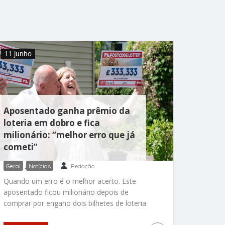
os cuidados necessários após ter recebido
alta do hospital psiquiátrico de segurança
máxima em 2020. O quadro de April, continua
sendo acompanhado de perto pela
comunidade
11 junho
Aposentado ganha prêmio da
loteria em dobro e fica
milionário: “melhor erro que já
cometi”
Geral
,
Notícias
Redação
Quando um erro é o melhor acerto. Este
aposentado ficou milionário depois de
comprar por engano dois bilhetes de loteria
online. Sem perceber, Allan Taylor, de 65