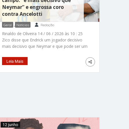
campo: “é mais decisivo que
Neymar” e engrossa coro
contra Ancelotti
Geral
,
Notícias
Redação
Rinaldo de Oliveira 14 / 06 / 2026 às 10 : 25
Zico disse que Endrick um jogador decisivo
mais decisivo que Neymar e que pode ser um
dos grandes nomes dessa seleção pelo
futebol que tem. – Fotos: reprodução/
Leia Mais
Instagram / @endrick / arquivo Sem citar o
técnico da seleção, Zico, o eterno “Galinho”,
defende Endrick e diz que Ancelotti errou ao
não colocar o jogador em campo no empate
da Seleção do Brasil contra o Marrocos, em
1×1, na estreia na Copa do Mundo, nos
Estados Unidos. “Pode ser muito mais
decisivo que o Neymar e o Neymar
12 junho