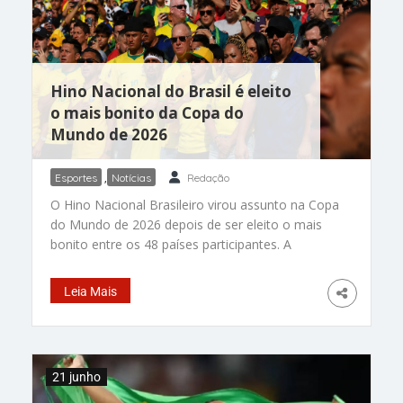
criado sob a direção de Ronald Nazário, filho de
Ronaldo Fenômeno. É um dos principais pontos
de
Hino Nacional do Brasil é eleito
o mais bonito da Copa do
Mundo de 2026
Esportes
,
Notícias
Redação
O Hino Nacional Brasileiro virou assunto na Copa
do Mundo de 2026 depois de ser eleito o mais
bonito entre os 48 países participantes. A
avaliação foi publicada pelo portal The Athletic,
braço esportivo do The New York Times, que
Leia Mais
colocou as seleções lado a lado para comparar
os hinos nacionais. No ranking, o Brasil ficou em
primeiro lugar, com nota 9 de 10. A análise foi
assinada pelo jornalista Tim Spiers, que levou em
21 junho
conta pontos como melodia, emoção e o
quanto cada hino consegue mexer com o