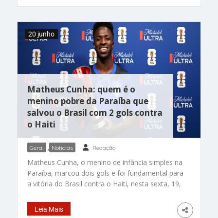
que a mãe dele ainda não tinha conseguido
assistir aos seus jogos no torneio por
dificuldades com a documentação da viagem. A
20 junho
história sensibilizou muita gente e, após uma
mobilização que contou até com apoio das
autoridades norte-americanas para agilizar a
emissão do visto, Ana finalmente conseguiu
embarcar rumo aos Estados Unidos. Emoção
Matheus Cunha: quem é o
menino pobre da Paraíba que
salvou o Brasil com 2 gols contra
o Haiti
Geral
,
Notícias
Redação
Matheus Cunha, o menino de infância simples na
Paraíba, marcou dois gols e foi fundamental para
a vitória do Brasil contra o Haiti, nesta sexta, 19,
na Copa do Mundos dos Estados Unidos. Com
apenas 4 milhões de seguidores no Instagram e
Leia Mais
muito menos visibilidade que Neymar, Vini Jr e