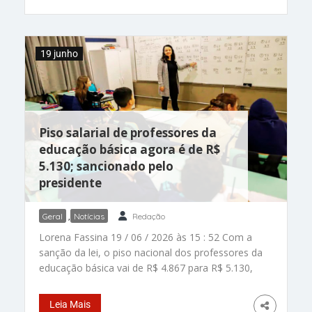
Endrick nas redes, ele vai conquistando seu
espaço com talento e determinação, e… gols! Ele
começou jogando futsal com 11 anos de idade,
19 junho
quando foi descoberto por olheiros e foi para a
base do Coritiba. Hoje, ganhou o mundo como
atacante do Machester United. Da Paraíba para
o mundo Matheus
Piso salarial de professores da
educação básica agora é de R$
5.130; sancionado pelo
presidente
Geral
,
Notícias
Redação
Lorena Fassina 19 / 06 / 2026 às 15 : 52 Com a
sanção da lei, o piso nacional dos professores da
educação básica vai de R$ 4.867 para R$ 5.130,
com proteção contra perdas da inflação. – Foto:
Bruno Peres/Agência Brasil Acabou a espera. O
Leia Mais