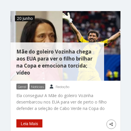
modalidade em Pan-Americanos. Nas redes
sociais, a ginasta publicou uma mensagem
emocionante sobre o momento: “Voltei para o
20 junho
lugar onde aprendi a sonhar
Mãe do goleiro Vozinha chega
aos EUA para ver o filho brilhar
na Copa e emociona torcida;
vídeo
Geral
,
Notícias
Redação
Ela conseguiu! A Mãe do goleiro Vozinha
desembarcou nos EUA para ver de perto o filho
defender a seleção de Cabo Verde na Copa do
Mundo 2026 A dona Ana Cândida Évora viajou
poucos dias depois de o goleiro Vozinha
Leia Mais
emocionar o público ao contar, em entrevista,