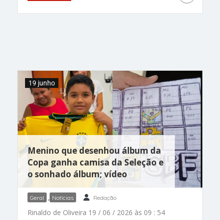
piso nacional dos professores da educação
básica subiu para R$ 5.130. A lei foi sancionada
pelo presidente Lula nesta sexta, 19, e vale para
os profissionais do magistério público em todo o
Brasil. O novo valor representa um reajuste de
5,4% em relação ao piso anterior, que era de R$
4.867,77. A medida beneficia
19 junho
Menino que desenhou álbum da
Copa ganha camisa da Seleção e
o sonhado álbum; vídeo
Geral
,
Notícias
Redação
Rinaldo de Oliveira 19 / 06 / 2026 às 09 : 54