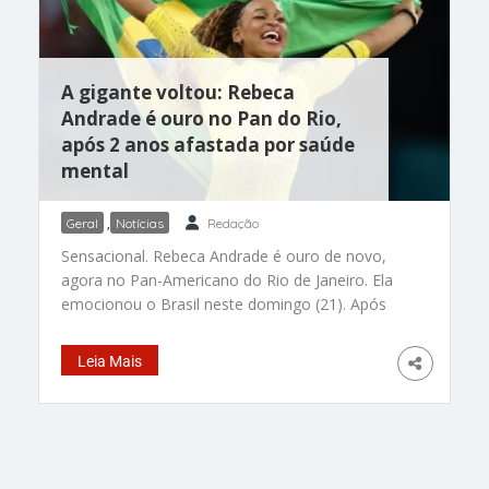
público. O destaque brasileiro começa antes
mesmo da letra entrar. Segundo
A gigante voltou: Rebeca
Andrade é ouro no Pan do Rio,
após 2 anos afastada por saúde
mental
Geral
,
Notícias
Redação
Sensacional. Rebeca Andrade é ouro de novo,
agora no Pan-Americano do Rio de Janeiro. Ela
emocionou o Brasil neste domingo (21). Após
quase dois anos afastada das competições para
cuidar do corpo e da saúde mental, a maior
Leia Mais
medalhista olímpica da história do país voltou
aos ginásios conquistando justamente o lugar
mais alto do pódio. A ginasta brasileira venceu a
prova do salto com média de 14.266 pontos e
garantiu uma medalha inédita para o Brasil na