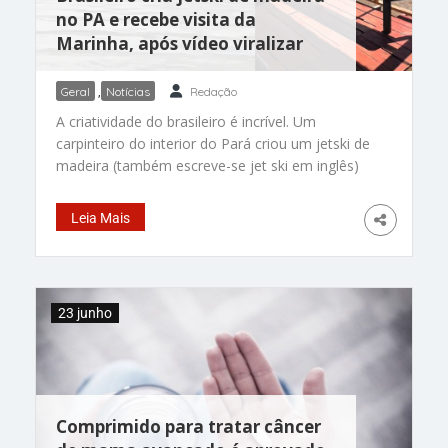
no PA e recebe visita da
Marinha, após vídeo viralizar
Geral
,
Notícias
Redação
A criatividade do brasileiro é incrível. Um
carpinteiro do interior do Pará criou um jetski de
madeira (também escreve-se jet ski em inglês)
viralizou nas redes sociais e acabou chamando a
atenção até da Marinha do Brasil. O projeto
Leia Mais
artesanal foi desenvolvido por Cristiano
Gonçalves, morador de Abaetetuba. O modelo
ganhou repercussão nacional nos últimos dias
pela aparência impressionante e pelo
23 junho
funcionamento semelhante ao de motos
aquáticas convencionais e o criador dele já está
sendo chamado de CrisJet pela invenção
inusitada. Depois do sucesso nas redes,
representantes da Marinha visitaram Cristiano
Comprimido para tratar câncer
neste fim de semana para orientar e