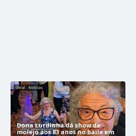
Geral
Notícias
Dona Lurdinha dá show de
molejo aos 83 anos no baile em