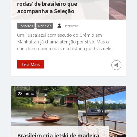
rodas’ de brasileiro que
acompanha a Seleção
Esportes
,
Notícias
Redação
Um Fusca azul com escudo do Grêmio em
Manhattan já chama atenção por si só. Mas o
que chama ainda mais é a história por trás dele:
uma viagem de mais de 20 mil quilômetros,
cruzando 14 países, para acompanhar a Seleção
Leia Mais
Brasileira na Copa do Mundo. O dono da
aventura é o gaúcho Guilherme Martin Nunes,
criador do projeto “Até de Fusca Nós Iremos”.
Ele saiu do Rio Grande do Sul há cerca de três
23 junho
meses e cruzou as Américas até chegar aos
Estados Unidos, sempre na estrada e com
paradas pelo caminho. O trajeto não foi simples.
O
Brasileiro cria jetski de madeira