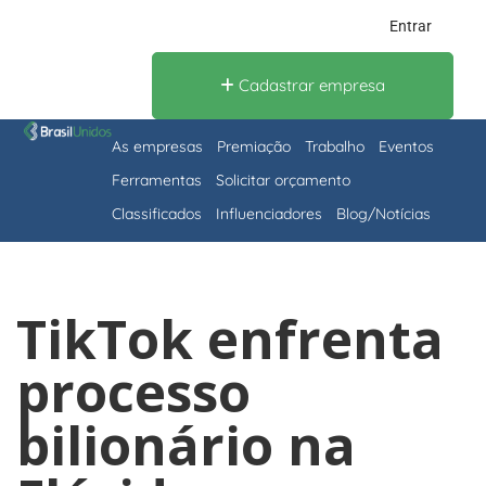
Entrar
Cadastrar empresa
As empresas
Premiação
Trabalho
Eventos
Ferramentas
Solicitar orçamento
Classificados
Influenciadores
Blog/Notícias
TikTok enfrenta
processo
bilionário na