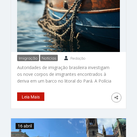
Imigração
Notícias
Redação
Desafio para imigração do
Autoridades de imigração brasileira investigam
Brasil: 9 corpos de africanos
os nove corpos de imigrantes encontrados à
encontrados em barco
deriva em um barco no litoral do Pará. A Polícia
Federal aponta para que, provavelmente, sejam
da Mauritânia e do Mali. O mistério continua Da
Leia Mais
Redação – O Brasil passa ser alvo de imigrantes
africanos, em busca de oportunidades, fugindo
da fome e
16 abril