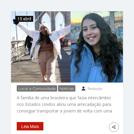
15 abril
Local e Comunidade
Notícias
Redação
Brasileira fica paralisada após
A família de uma brasileira que fazia intercâmbio
contrair bactéria no Colorado.
nos Estados Unidos abriu uma arrecadação para
Família já gastou US$ 2 mi com
conseguir transportar a jovem de volta com uma
internação e faz vaquinha
ambulância aérea, cuja taxa custa 200 mil
dólares (cerca de R$ 1 milhão) após ela contrair
Leia Mais
botulismo e ficar um mês internada. Cláudia