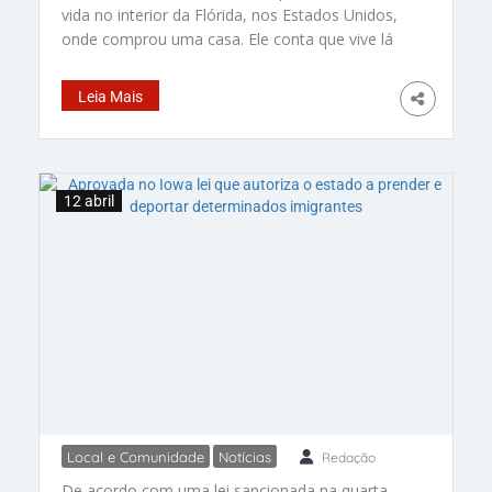
vida no interior da Flórida, nos Estados Unidos,
netos na Flórida, após obter
onde comprou uma casa. Ele conta que vive lá
visto permanente nos EUA
com a filha, a personal trainer Thamires, de 32
anos, o genro americano e os dois netos, de 13
Leia Mais
e 7. O ator, de 62 anos, vem ao Brasil sempre
que
12 abril
Local e Comunidade
Notícias
Redação
Aprovada no Iowa lei que
De acordo com uma lei sancionada na quarta-