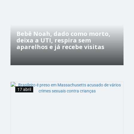
Bebê Noah, dado como morto,
deixa a UTI, respira sem
aparelhos e já recebe visitas
17 abril