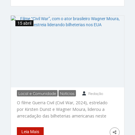
assistência a imigrantes, juntamente com o
lançamento de um programa competitivo de
subsídios. Um total de US$
15 abril
Local e Comunidade
Notícias
Redação
Filme “Civil War”, com o ator
O filme Guerra Civil (Civil War, 2024), estrelado
brasileiro Wagner Moura, estreia
por Kirsten Dunst e Wagner Moura, liderou a
liderando bilheterias nos EUA
arrecadação das bilheterias americanas neste
primeiro fim de semana de exibição. De acordo
com informações divulgadas pela Variety, o
Leia Mais