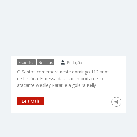
Esportes
Notícias
Redação
Atletas falam sobre a
O Santos comemora neste domingo 112 anos
importância do Santos no
de história. E, nessa data tão importante, o
futebol mundial
atacante Weslley Patati e a goleira Kelly
Chiavaro, das Sereias da Vila, visitaram o
Memorial das Conquistas, localizado na Vila
Leia Mais
Belmiro, para comemorar. Natural de Montreal,
no Canadá, Kelly Chiavaro iniciou sua carreira
pelo Colgate Raiders, no futebol feminino
universitário