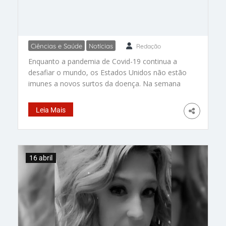
Ciências e Saúde
Notícias
Redação
O retorno da Covid-19 nos EUA: a
Enquanto a pandemia de Covid-19 continua a
importância de continuar
desafiar o mundo, os Estados Unidos não estão
cuidando da saúde
imunes a novos surtos da doença. Na semana
encerrada em 23 de dezembro, as internações
relacionadas à Covid-19 aumentaram quase 17%
Leia Mais
em relação à semana anterior, servindo como
um lembrete de que o vírus ainda representa
uma ameaça significativa. Cientistas
16 abril