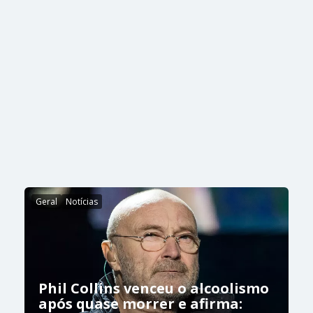
Geral
Notícias
Phil Collins venceu o alcoolismo
após quase morrer e afirma: