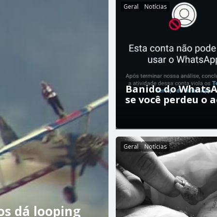
Geral
Notícias
Banido do WhatsA
se você perdeu o 
Geral
Notícias
os dá looping