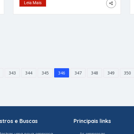
da confiança no ambiente de trabalho. Neste
Leia Mais
dia, enquanto algumas brincadeiras leves
podem ser toleradas e até mesmo bem-
vindas para aliviar o estresse e fortalecer
laços, é crucial lembrar que
343
344
345
346
347
348
349
350
stros e Buscas
Principais links
astrar uma nova empresa
As empresas