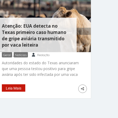
Atenção: EUA detecta no
Texas primeiro caso humano
de gripe aviária transmitido
por vaca leiteira
Geral
,
Notícias
Redação
Autoridades do estado do Texas anunciaram
que uma pessoa testou positivo para gripe
aviária após ter sido infectada por uma vaca
leiteira. O paciente apresentou vermelhidão
nos olhos, um sintoma compatível com
Leia Mais
conjuntivite, e está se recuperando após ter
sido isolado e tratado com um antiviral. O
Departamento de Serviços de Saúde do Texas
informou