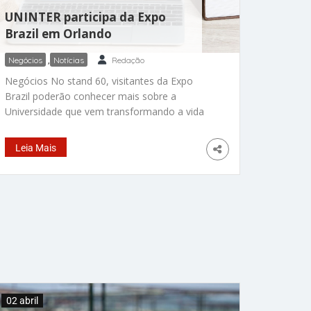
UNINTER participa da Expo
Brazil em Orlando
Negócios
,
Notícias
Redação
Negócios No stand 60, visitantes da Expo
Brazil poderão conhecer mais sobre a
Universidade que vem transformando a vida
dos brasileiros nos Estados Unidos através da
educação by ACHEIUSA 02/04/2024 Nos
Leia Mais
próximos dias 6 e 7 de abril, o Centro
Universitário Internacional UNINTER
participará da Expo Brazil, evento anual que
visa conectar e apoiar a
02 abril