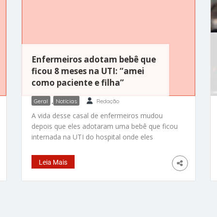
Enfermeiros adotam bebê que
ficou 8 meses na UTI: “amei
como paciente e filha”
Geral
,
Notícias
Redação
A vida desse casal de enfermeiros mudou
depois que eles adotaram uma bebê que ficou
internada na UTI do hospital onde eles
trabalham. A bebezinha Ella chegou na UTI em
estado grave e foi abandonada pela mãe
Leia Mais
depois de um tempo. Foi quando os
enfermeiros se aproximaram da menina e
passaram a cuidar dela. Ao