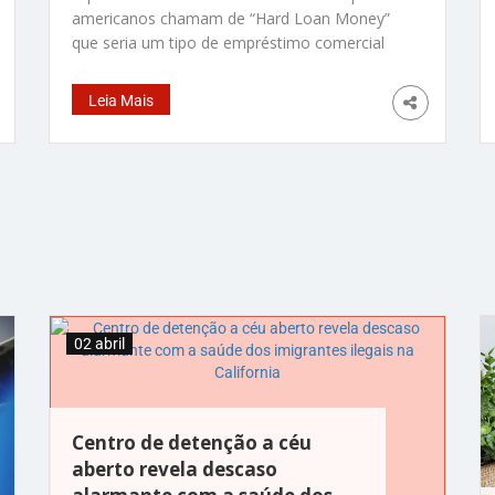
americanos chamam de “Hard Loan Money”
que seria um tipo de empréstimo comercial
não convencional de curto prazo e bastante
usado para compra de propriedades
Leia Mais
comerciais ou outro tipo de investimento
comercial, mas principalmente em transações
imobiliárias. São empréstimos que não vem
de credores tradicionais, mas sim
02 abril
Centro de detenção a céu
aberto revela descaso