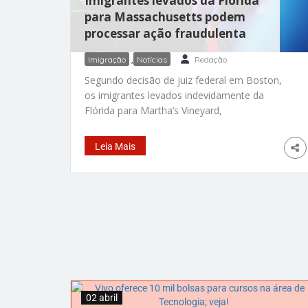
Imigrantes levados da Flórida
para Massachusetts podem
processar ação fraudulenta
Imigração
,
Notícias
Redação
Segundo decisão de juiz federal em Boston,
os imigrantes levados indevidamente da
Flórida para Martha’s Vineyard,
Massachusetts, a mando do governador Ron
DeSantis, podem abrir processo. A ação viola
Leia Mais
direitos de imigrantes vulneráveis Da Redação
– Mais uma polêmica envolvendo o
republicano Ron DeSantis. Os advogados que
representam os imigrantes levados para
Martha’s Vineyard há
02 abril