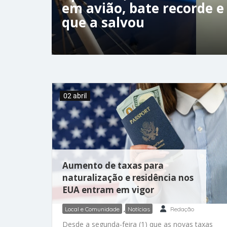
em avião, bate recorde e
que a salvou
02 abril
Aumento de taxas para
naturalização e residência nos
EUA entram em vigor
Local e Comunidade
,
Notícias
Redação
Desde a segunda-feira (1) que as novas taxas