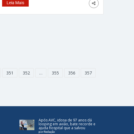
um almoço de Páscoa. Anton Rucker é
Leia Mais
procurado pela polícia como suspeito de atirar
contra diversas pessoas durante um almoço
na tarde de ontem (31). Um
351
352
…
355
356
357
Após AVC, idosa de 97 anos dá
looping em avião, bate recorde e
ajuda hospital que a salvou
por Redação