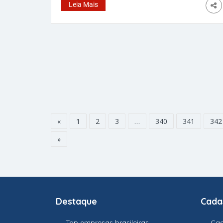
de contas. Cerca de 7,6 milhões de clientes
Leia Mais
tiveram suas senhas redefinidas depois que
dados, incluindo informações de mais de 65
milhões de ex-clientes, foram encontrados na
dark web. Segundo
«
1
2
3
…
340
341
342
»
Destaque
Cada
Top empresas brasileiras
Cad