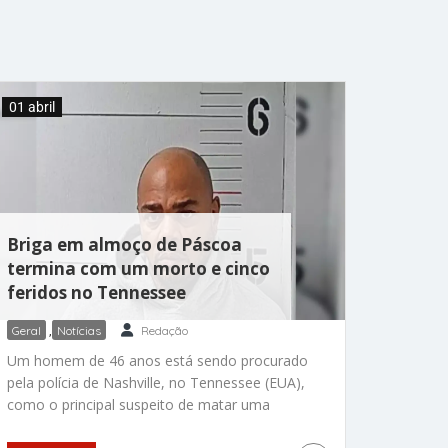
01 abril
Briga em almoço de Páscoa
termina com um morto e cinco
feridos no Tennessee
Geral
,
Notícias
Redação
Um homem de 46 anos está sendo procurado
pela polícia de Nashville, no Tennessee (EUA),
como o principal suspeito de matar uma
pessoa e deixar outras cinco feridas durante