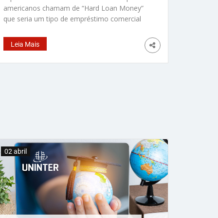
americanos chamam de “Hard Loan Money”
que seria um tipo de empréstimo comercial
não convencional de curto prazo e bastante
usado para compra de propriedades
Leia Mais
comerciais ou outro tipo de investimento
comercial, mas principalmente em transações
imobiliárias. São empréstimos que não vem
de credores tradicionais, mas sim
02 abril