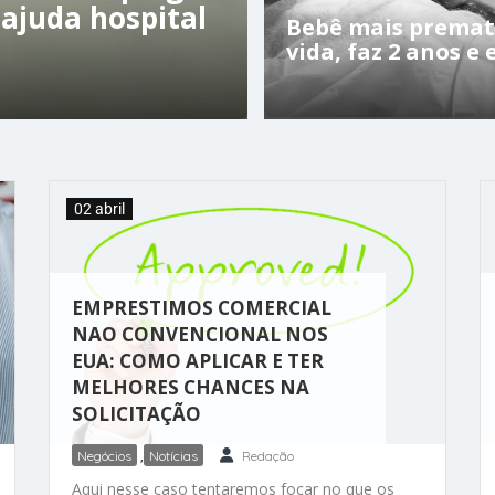
 ajuda hospital
Bebê mais premat
vida, faz 2 anos e 
02 abril
EMPRESTIMOS COMERCIAL
NAO CONVENCIONAL NOS
EUA: COMO APLICAR E TER
MELHORES CHANCES NA
SOLICITAÇÃO
Negócios
,
Notícias
Redação
Aqui nesse caso tentaremos focar no que os