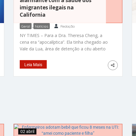
alarmante com a saúde dos
imigrantes ilegais na
California
Geral
,
Notícias
Redação
NY TIMES – Para a Dra. Theresa Cheng, a
cena era “apocalíptica”. Ela tinha chegado ao
Vale da Lua, área de detenção a céu aberto
em Mountain Empire, região rural de San
Diego, para prestar assistência médica
Leia Mais
voluntária aos requerentes de asilo que
tinham conseguido transpor o muro na
fronteira entre o México e os
02 abril