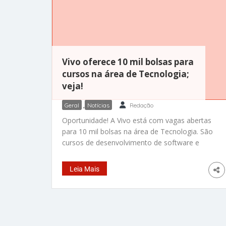
Vivo oferece 10 mil bolsas para
cursos na área de Tecnologia;
veja!
Geral
,
Notícias
Redação
Oportunidade! A Vivo está com vagas abertas
para 10 mil bolsas na área de Tecnologia. São
cursos de desenvolvimento de software e
inteligência artificial (IA) que a empresa de
telefonia está oferecendo gratuitamente. As
Leia Mais
bolsas são válidas para estudantes
universitários de todo o país, que queiram
aprofundar os conhecimentos em backend,
Python e IA. As