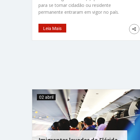
para se tornar cidadão ou residente
permanente entraram em vigor no país.
Segundo os “Serviços de Cidadania e
Imigração” haverá desconto para candidatos
Leia Mais
de baixa renda. Confira os valores abaixo Da
Redação – Entraram em vigor na segunda-
feira (1), as novas taxas para procedimentos
dos “Serviços de
02 abril