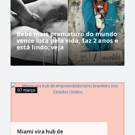
Bebê mais prematuro do mundo
vence luta pela vida, faz 2 anos e
está lindo; veja
07 março
Miami vira hub de