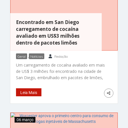
Encontrado em San Diego
carregamento de cocaína
avaliado em US$3 milhões
dentro de pacotes limões
Geral
,
Notícias
Redação
Um carregamento de cocaína avaliado em mais
de US$ 3 milhões foi encontrado na cidade de
San Diego, embrulhado em pacotes de limões,
para tentar passar despercebido no posto de
controle da alfândega. Esta apreensão foi
Leia Mais
registrada aproximadamente às 11h22 da última
quinta-feira, segundo a agência, quando os seus
agentes encontraram um homem de 42
06 março