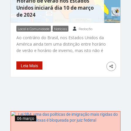
Horário de verão nos Estados
Unidos iniciará dia 10 de março
de 2024
Local e Comunidade
,
Notícias
Redação
Ao contrário do Brasil, nos Estados Unidos da
América ainda tem uma distinção entre horário
de verão e horário de inverno, mas isto não é
em todo o país. A próxima mudança de horário
será no domingo, 10 de março de 2024, às
Leia Mais
02h00, para o horário de verão. Desde
novembro de 1883, existem fusos horários
06 março