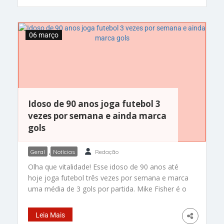
Bahia(44) completou um ano no Rubro-Negro. O
profissional celebrou as
06 março
Idoso de 90 anos joga futebol 3
vezes por semana e ainda marca
gols
Geral
,
Notícias
Redação
Olha que vitalidade! Esse idoso de 90 anos até
hoje joga futebol três vezes por semana e marca
uma média de 3 gols por partida. Mike Fisher é o
atacante mais velho da Grã-Bretanha. Ele
começou carreira no futebol amador há 75 anos,
Leia Mais
em 1949. Ele ganhou o apelido de “ninja” dos