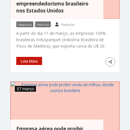
empreendedorismo brasileiro
nos Estados Unidos
Negócios
,
Notícias
Redação
A partir do dia 11 de março, as empresas 100%
brasileiras Indusparquet (Indústria Brasileira de
Pisos de Madeira), que exporta cerca de U$ 20
milhões anualmente para os Estados Unidos, e
Agesbec (Armazéns Gerais de São Bernardo do
Leia Mais
Campo), pioneira no segmento de logística
internacional, estarão abrigadas no office park
da ApexBrasil em Miami. Esta
07 março
Empresa aérea pode proibir