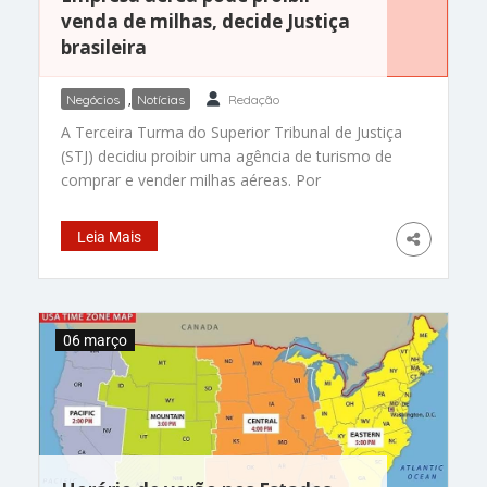
venda de milhas, decide Justiça
brasileira
Negócios
,
Notícias
Redação
A Terceira Turma do Superior Tribunal de Justiça
(STJ) decidiu proibir uma agência de turismo de
comprar e vender milhas aéreas. Por
unanimidade, os ministros consideraram válida a
cláusula do programa de milhagens que proíbe a
Leia Mais
comercialização. Esta é a primeira decisão
colegiada do STJ sobre a comercialização de
milhas aéreas. Em recurso ao STJ
06 março