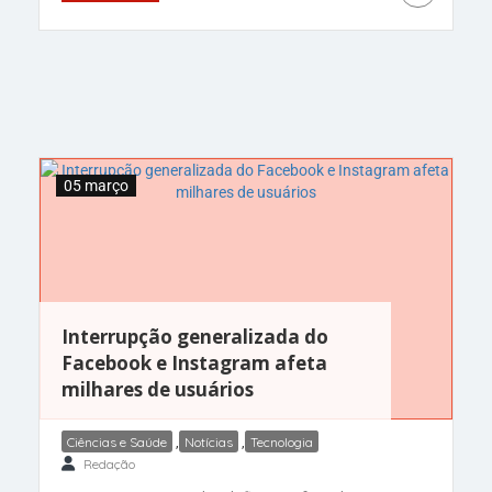
Hiara Lopes e Gleydson Cunha, moram em
Boston, EUA, e são pais de Henzo Lopes, de 11
anos. O
05 março
Interrupção generalizada do
Facebook e Instagram afeta
milhares de usuários
Ciências e Saúde
,
Notícias
,
Tecnologia
Redação