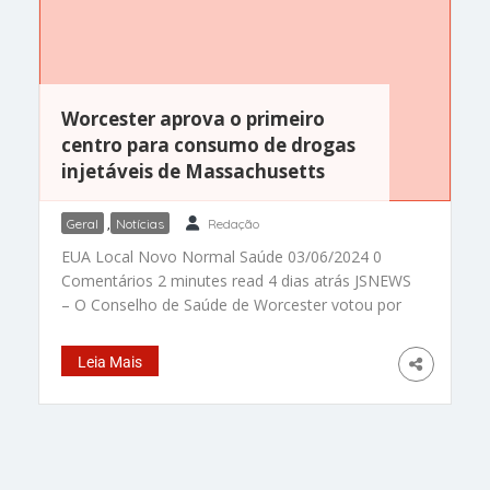
Worcester aprova o primeiro
centro para consumo de drogas
injetáveis de Massachusetts
Geral
,
Notícias
Redação
EUA Local Novo Normal Saúde 03/06/2024 0
Comentários 2 minutes read 4 dias atrás JSNEWS
– O Conselho de Saúde de Worcester votou por
unanimidade no início dessa semana a
aprovação da abertura de um Centro de
Leia Mais
Prevenção de Overdose. Centro nada mais é do
que um local para consumo de drogas injetáveis
sob supervisão