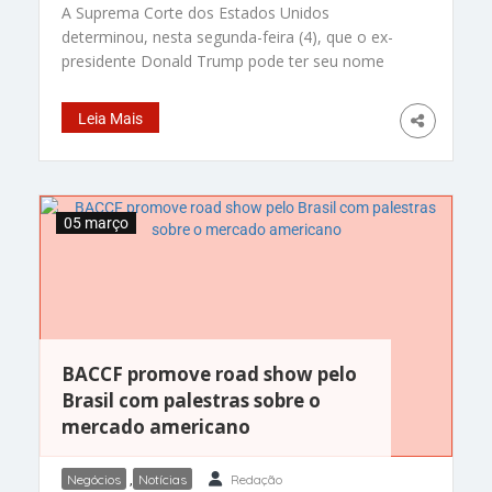
A Suprema Corte dos Estados Unidos
determinou, nesta segunda-feira (4), que o ex-
presidente Donald Trump pode ter seu nome
novamente nas urnas eleitorais do Colorado,
sustentando que os Estados não possuem
Leia Mais
autoridade para rejeitar candidaturas
presidenciais com base em acusações de
envolvimento em rebelião ou insurreição contra
os EUA. Dessa forma, Trump está qualificado
05 março
como
BACCF promove road show pelo
Brasil com palestras sobre o
mercado americano
Negócios
,
Notícias
Redação