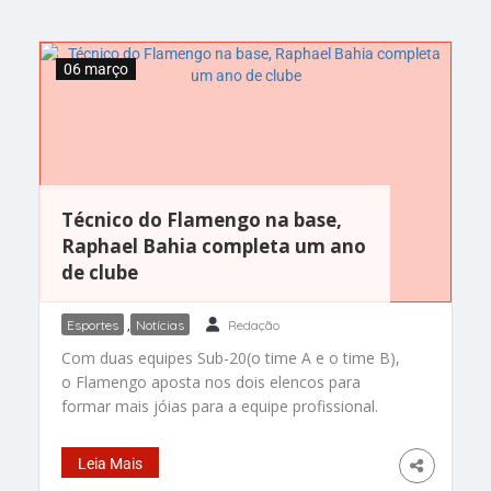
06 março
Técnico do Flamengo na base,
Raphael Bahia completa um ano
de clube
Esportes
,
Notícias
Redação
Com duas equipes Sub-20(o time A e o time B),
o Flamengo aposta nos dois elencos para
formar mais jóias para a equipe profissional.
Mario Jorge(da equipe A) e Raphael Bahia(da
equipe B) são os comandantes deste processo.
Leia Mais
Comandante do time B da categoria, Raphael