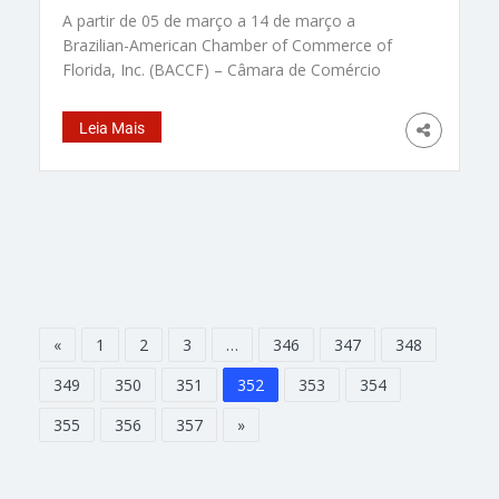
A partir de 05 de março a 14 de março a
Brazilian-American Chamber of Commerce of
Florida, Inc. (BACCF) – Câmara de Comércio
Brasil-EUA da Flórida realizará a primeira rodada
do BACCF Road Show 2024 pelo Brasil levando
Leia Mais
palestras sobre o mercado norte-americano. A
BACCF irá passar pelas cidades de Porto Alegre,
Florianópolis, São Paulo
«
1
2
3
…
346
347
348
349
350
351
352
353
354
355
356
357
»