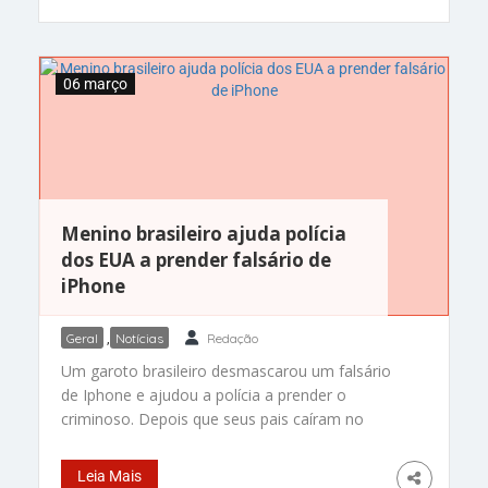
colegas de equipe
06 março
Menino brasileiro ajuda polícia
dos EUA a prender falsário de
iPhone
Geral
,
Notícias
Redação
Um garoto brasileiro desmascarou um falsário
de Iphone e ajudou a polícia a prender o
criminoso. Depois que seus pais caíram no
golpe, foi o menino que traduziu todos para os
policiais norte-americanos. Um super fluente!
Leia Mais