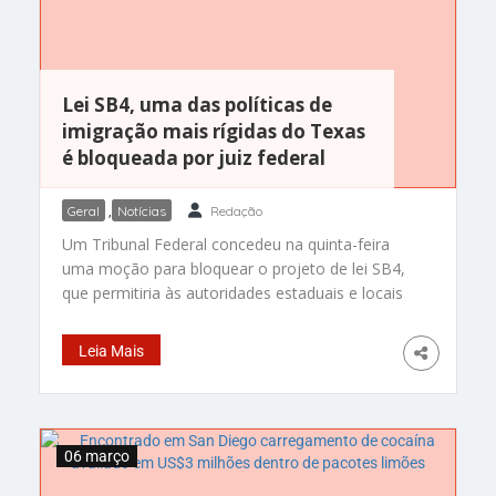
Lei SB4, uma das políticas de
imigração mais rígidas do Texas
é bloqueada por juiz federal
Geral
,
Notícias
Redação
Um Tribunal Federal concedeu na quinta-feira
uma moção para bloquear o projeto de lei SB4,
que permitiria às autoridades estaduais e locais
prender, deter e expulsar pessoas que suspeitam
ter entrado no Texas de outro país sem
Leia Mais
autorização federal. “Com a decisão de hoje, o
tribunal enviou uma mensagem clara ao Texas: o
SB4 é
06 março