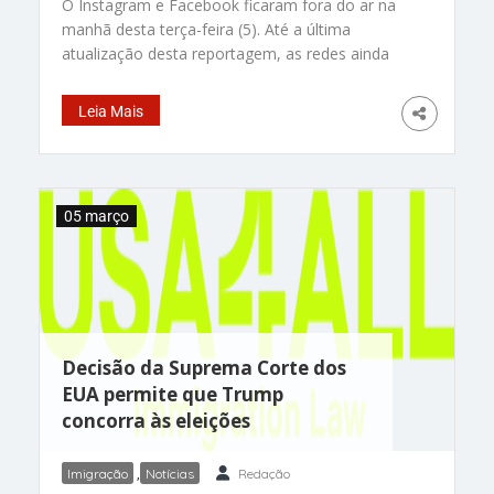
O Instagram e Facebook ficaram fora do ar na
manhã desta terça-feira (5). Até a última
atualização desta reportagem, as redes ainda
apresentavam instabilidade e não havia previsão
de quando seriam normalizadas. Cerca de 500
Leia Mais
mil usuários do Facebook relataram problemas
para fazer login ou acessar o site no meio da
manhã, de acordo com o rastreador de
interrupções
05 março
Decisão da Suprema Corte dos
EUA permite que Trump
concorra às eleições
Imigração
,
Notícias
Redação