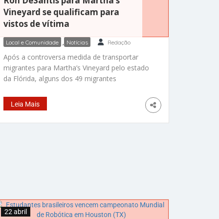
Ron DeSantis para Martha’s
Vineyard se qualificam para
vistos de vítima
Local e Comunidade
,
Notícias
Redação
Após a controversa medida de transportar
migrantes para Martha’s Vineyard pelo estado
da Flórida, alguns dos 49 migrantes
envolvidos agora têm a permissão para
trabalhar legalmente nos Estados Unidos e
Leia Mais
estão protegidos temporariamente contra a
deportação, de acordo com uma reportagem
do Miami Herald. Os migrantes foram
considerados elegíveis para proteção porque
solicitaram um tipo
22 abril