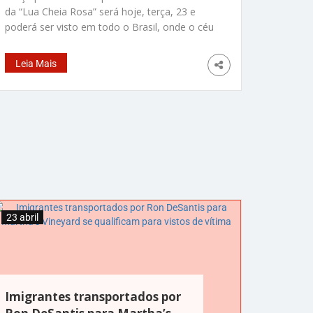
da “Lua Cheia Rosa” será hoje, terça, 23 e
poderá ser visto em todo o Brasil, onde o céu
estiver limpo, claro. Mas calma, apesar do
nome, ela não vai mudar de cor. Esse nome
Leia Mais
foi dado por povos nativos dos EUA porque
nesta época as flores
23 abril
Imigrantes transportados por