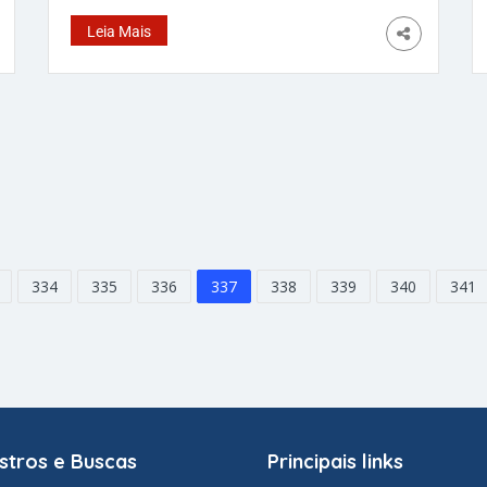
último pleito, não e mais novidade. Contudo, a
Leia Mais
disputa dever ser bastante apertada. Isso
porque Joe Biden, atual presidente norte-
americano, reduziu para dois pontos
percentuais a vantagem
334
335
336
337
338
339
340
341
stros e Buscas
Principais links