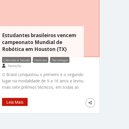
Estudantes brasileiros vencem
campeonato Mundial de
Robótica em Houston (TX)
Ciências e Saúde
,
Notícias
,
Tecnologia
Redação
O Brasil conquistou o primeiro e o segundo
lugar na modalidade de 9 a 16 anos e levou
mais sete prêmios técnicos, em todas as
categorias, no Mundial de Robótica que
começou quarta-feira (17) e terminou na
Leia Mais
sábado (20) em Houston, no Texas. O Mundial
de Robótica da FIRST ocorre anualmente e
reúne 15 mil estudantes de