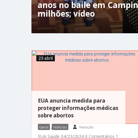
anos no baile em Campin
milhões; vídeo
23 abril
EUA anuncia medida para
proteger informações médicas
sobre abortos
Geral
,
Notícias
Redação
EUA Saúde 04/23/2024 0 Comentários 1