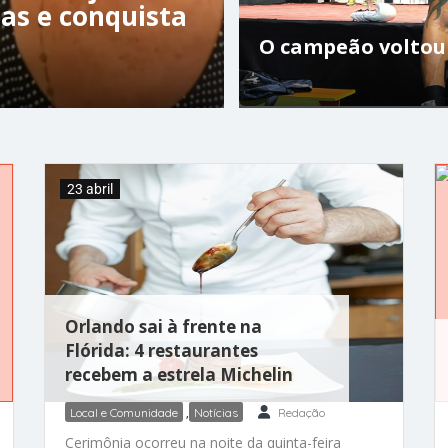
as e conquista
O campeão voltou
23 abril
Orlando sai à frente na
Flórida: 4 restaurantes
recebem a estrela Michelin
Local e Comunidade
,
Notícias
Redação
Cerimônia ocorreu na noite da quinta-feira