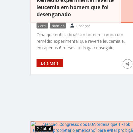
Remédio experimental reverte
leucemia em homem que foi
desenganado
Geral
,
Notícias
Redação
Olha que notícia boa! Um homem tomou um
remédio experimental que reverte leucemia e,
em apenas 6 meses, a droga conseguiu
eliminar os sinais do câncer no corpo dele. Joe
Murphy, de 59 anos, havia sido desenganado
Leia Mais
pelos médicos. Disseram que ele teria apenas
meses de vida, antes de participar dos testes
com a pílula
22 abril