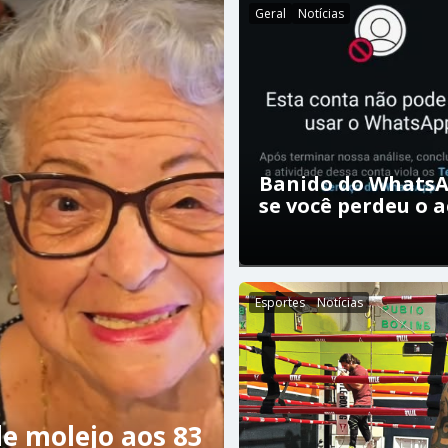
Geral
Notícias
Banido do WhatsA
se você perdeu o 
Esportes
Notícias
e molejo aos 83