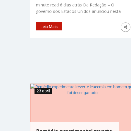
minute read 6 dias atrás Da Redação – O
governo dos Estados Unidos anunciou nesta
segunda-feira (22) uma norma para proteger
informações médicas sobre as mulheres que
Leia Mais
fizeram abortos legais, para que elas não
possam ser usadas em investigações. A
norma tem o objetivo de proteger as
mulheres que
23 abril