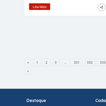
denunciam os trabalhos de construtora
Leia Mais
responsável pelos transtornos Da Redação –
A insatisfação de moradores do condado de
Osceola é geral, e todos culpam
«
1
2
3
…
331
332
333
»
Destaque
Cada