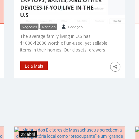
LAPTOPS, GAMES, AND OTHER
DEVICES IF YOU LIVE IN THE
U.S
Negócios
,
Notícias
Redação
The average family living in U.S has
$1000-$2000 worth of un-used, yet sellable
items in their homes. Our closets, drawers
(and our basement) are full of things we do
not use for years! And many of us looking for
Leia Mais
innovative and easy ways to generate some
extra cash for fun or to buy something that
22 abril