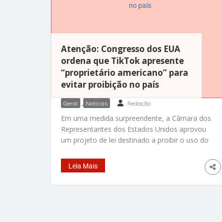
Atenção: Congresso dos EUA
ordena que TikTok apresente
“proprietário americano” para
evitar proibição no país
Geral
,
Notícias
Redação
Em uma medida surpreendente, a Câmara dos
Representantes dos Estados Unidos aprovou
um projeto de lei destinado a proibir o uso do
popular aplicativo de compartilhamento de
vídeos, TikTok, a menos que o mesmo corte
Leia Mais
laços com sua matriz chinesa, ByteDance, e
com a China. Esta medida, que contou com o
apoio de 360 legisladores