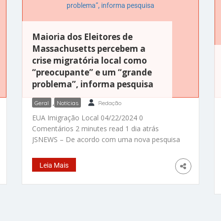
Maioria dos Eleitores de
Massachusetts percebem a
crise migratória local como
“preocupante” e um “grande
problema”, informa pesquisa
Geral
,
Notícias
Redação
EUA Imigração Local 04/22/2024 0
Comentários 2 minutes read 1 dia atrás
JSNEWS – De acordo com uma nova pesquisa
On Line realizada pelo GBH
News/CommonWealth Beacon e conduzida
Leia Mais
pelo MassINC Polling Group com mais de
1.000 eleitores de Massachusetts entre os
dias 21 a 29 de Março deste ano, revelou que
o eleitorado local