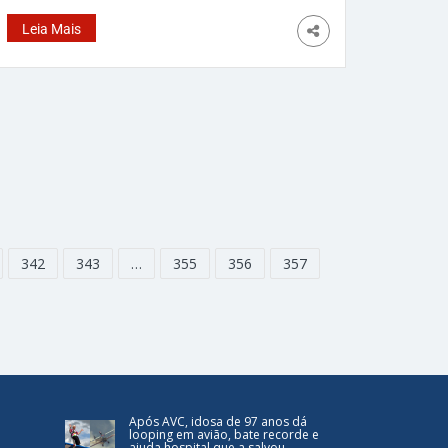
sistema operacional ChromeOS e um
Leia Mais
processador Intel Celeron N4500, a máquina é
voltada para o mercado de quiosques, mas
também pode ser adquirida por usuários
342
343
…
355
356
357
Após AVC, idosa de 97 anos dá
looping em avião, bate recorde e
ajuda hospital que a salvou