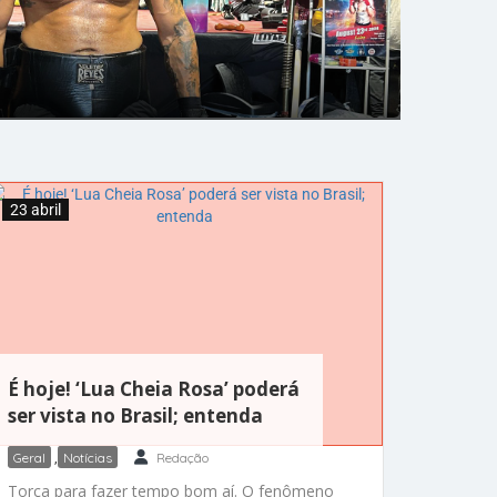
23 abril
É hoje! ‘Lua Cheia Rosa’ poderá
ser vista no Brasil; entenda
Geral
,
Notícias
Redação
Torça para fazer tempo bom aí. O fenômeno