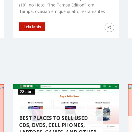
(18), no Hotel “The Tampa Edition”, em
Tampa, ocasião em que quatro restaurantes
de Orlando, entre os nove premiados,
receberam uma estrela Michelin. Casas
Leia Mais
atraem atenção de clientes, superando Miami
e Tampa Da Redação – Orlando se destaca
no âmbito da gastronomia, com quatro
restaurantes que ganharam uma estrela
23 abril
BEST PLACES TO SELL USED
CDS, DVDS, CELL PHONES,