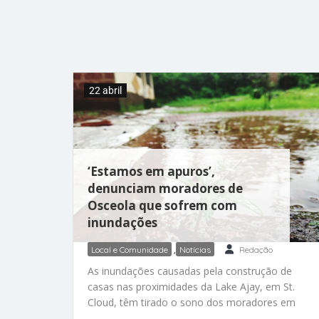
22 abril
‘Estamos em apuros’,
denunciam moradores de
Osceola que sofrem com
inundações
Local e Comunidade
,
Notícias
Redação
As inundações causadas pela construção de
casas nas proximidades da Lake Ajay, em St.
Cloud, têm tirado o sono dos moradores em
dias de chuvas fortes. Eles pedem ajuda e