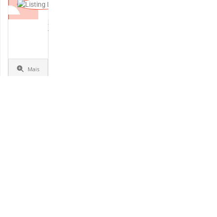
@consultwith
X
Mais
Detalhes
Artes e
Ofícios
Adriana
Langa
Leaflet