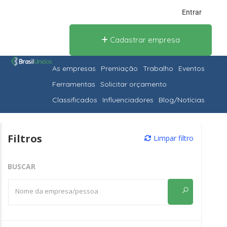
Entrar
Cadastrar empresa
As empresas
Premiação
Trabalho
Eventos
Ferramentas
Solicitar orçamento
Classificados
Influenciadores
Blog/Notícias
Filtros
Limpar filtro
BUSCAR