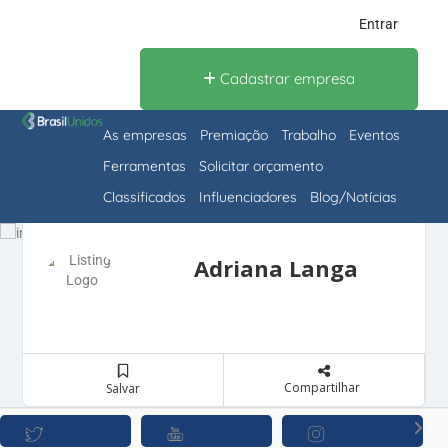
Entrar
Cadastrar empresa
As empresas
Premiação
Trabalho
Eventos
Ferramentas
Solicitar orçamento
Classificados
Influenciadores
Blog/Notícias
Adriana Langa
Compartilhar
Salvar