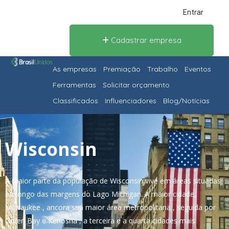
Entrar
Cadastrar empresa
As empresas
Premiação
Trabalho
Eventos
Ferramentas
Solicitar orçamento
Classificados
Influenciadores
Blog/Notícias
Wisconsin
A maior parte da população de Wisconsin vive em áreas situadas
ao longo das margens do Lago Michigan. A maior cidade,
Milwaukee , ancora sua maior área metropolitana , seguida por
Green Bay e Kenosha , a terceira e a quarta cidades mais