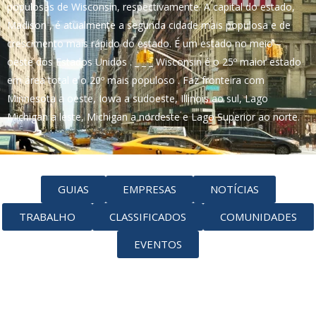
populosas de Wisconsin, respectivamente. A capital do estado,
Madison , é atualmente a segunda cidade mais populosa e de
crescimento mais rápido do estado. É um estado no meio –
oeste dos Estados Unidos . _ _ _ Wisconsin é o 25º maior estado
em área total e o 20º mais populoso . Faz fronteira com
Minnesota a oeste, Iowa a sudoeste, Illinois ao sul, Lago
Michigan a leste, Michigan a nordeste e Lago Superior ao norte.
GUIAS
EMPRESAS
NOTÍCIAS
TRABALHO
CLASSIFICADOS
COMUNIDADES
EVENTOS