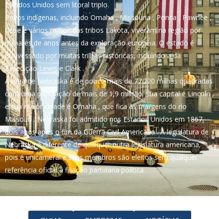
Estados Unidos sem litoral triplo.
Povos indígenas, incluindo Omaha , Missouria , Ponca , Pawnee ,
Otoe e vários ramos das tribos Lakota, viveram na região por
milhares de anos antes da exploração européia. O estado é
atravessado por muitas trilhas históricas, incluindo a da
Expedição Lewis e Clark .
A área de Nebraska é de pouco mais de 77.220 milhas quadradas
com uma população de mais de 1,9 milhão. Sua capital é Lincoln ,
e sua maior cidade é Omaha , que fica às margens do rio
Missouri . Nebraska foi admitido nos Estados Unidos em 1867,
dois anos após o fim da Guerra Civil Americana . A legislatura de
Nebraska é diferente de qualquer outra legislatura americana,
pois é unicameral e seus membros são eleitos sem qualquer
referência oficial à filiação partidária política.