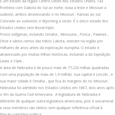
É um estado da região Centro-Oeste dos Estados Unidos. Faz
fronteira com Dakota do Sul ao norte; Iowa a leste e Missouri a
sudeste, ambos atravessando o rio Missouri ; Kansas ao sul;
Colorado ao sudoeste; e Wyoming a oeste. É o único estado dos
Estados Unidos sem litoral triplo.
Povos indígenas, incluindo Omaha , Missouria , Ponca , Pawnee ,
Otoe e vários ramos das tribos Lakota, viveram na região por
milhares de anos antes da exploração européia. O estado é
atravessado por muitas trilhas históricas, incluindo a da Expedição
Lewis e Clark .
A área de Nebraska é de pouco mais de 77.220 milhas quadradas
com uma população de mais de 1,9 milhão. Sua capital é Lincoln , e
sua maior cidade é Omaha , que fica às margens do rio Missouri .
Nebraska foi admitido nos Estados Unidos em 1867, dois anos após
o fim da Guerra Civil Americana . A legislatura de Nebraska é
diferente de qualquer outra legislatura americana, pois é unicameral
e seus membros são eleitos sem qualquer referência oficial à
filiação partidária política.