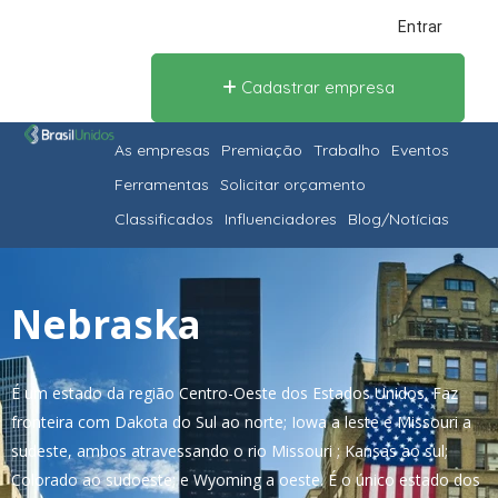
Entrar
Cadastrar empresa
As empresas
Premiação
Trabalho
Eventos
Ferramentas
Solicitar orçamento
Classificados
Influenciadores
Blog/Notícias
Nebraska
É um estado da região Centro-Oeste dos Estados Unidos. Faz
fronteira com Dakota do Sul ao norte; Iowa a leste e Missouri a
sudeste, ambos atravessando o rio Missouri ; Kansas ao sul;
Colorado ao sudoeste; e Wyoming a oeste. É o único estado dos