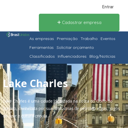
Entrar
Cadastrar empresa
As empresas
Premiação
Trabalho
Eventos
Ferramentas
Solicitar orçamento
Classificados
Influenciadores
Blog/Notícias
Lake Charles
Lake Charles é uma cidade localizada na costa do Golfo do
México, conhecida por suas indústrias de petróleo e gás, jogos
de azar e cultura crioula.