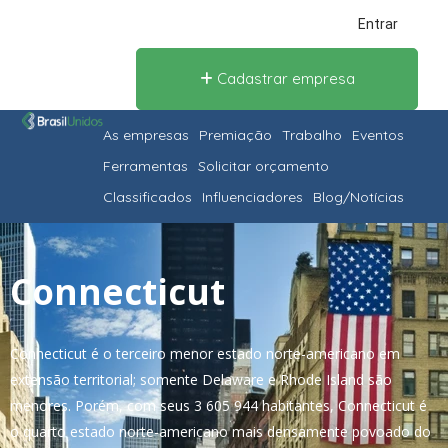
Entrar
Cadastrar empresa
As empresas
Premiação
Trabalho
Eventos
Ferramentas
Solicitar orçamento
Classificados
Influenciadores
Blog/Notícias
Connecticut
Connecticut é o terceiro menor estado norte-americano em
extensão territorial; somente Delaware e Rhode Island são
menores. Porém, com seus 3 605 944 habitantes, Connecticut é
o quarto estado norte-americano mais densamente povoado do