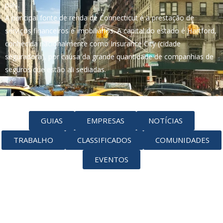
país.
A principal fonte de renda de Connecticut é a prestação de
serviços financeiros e imobiliários. A capital do estado é Hartford,
conhecida nacionalmente como Insurance City (cidade
seguradora), por causa da grande quantidade de companhias de
seguros que estão ali sediadas.
GUIAS
EMPRESAS
NOTÍCIAS
TRABALHO
CLASSIFICADOS
COMUNIDADES
EVENTOS