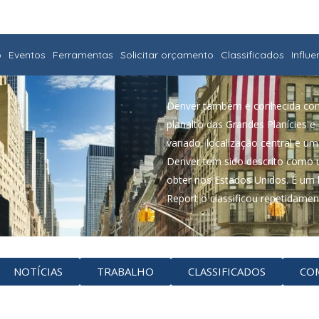
o
Eventos
Ferramentas
Solicitar orçamento
Classificados
Influ
Denver também é conhecida como
planalto das Grandes Planícies 
variado, localização central e u
Denver tem sido descrito como 
obter nos Estados Unidos. É um 
Report o classificou repetidame
NOTÍCIAS
TRABALHO
CLASSIFICADOS
CO