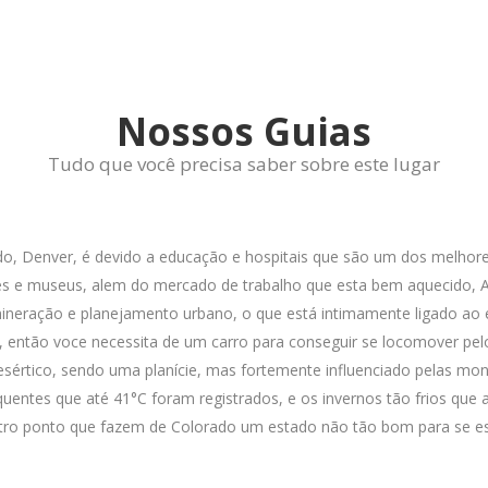
Nossos Guias
Tudo que você precisa saber sobre este lugar
, Denver, é devido a educação e hospitais que são um dos melhore
ques e museus, alem do mercado de trabalho que esta bem aquecido, A
 mineração e planejamento urbano, o que está intimamente ligado ao 
do, então voce necessita de um carro para conseguir se locomover pe
esértico, sendo uma planície, mas fortemente influenciado pelas mon
quentes que até 41°C foram registrados, e os invernos tão frios que
tro ponto que fazem de Colorado um estado não tão bom para se es