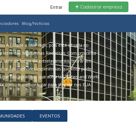
Cadastrar empresa
Entrar
enciadores
Blog/Notícias
 A Cidade a Mile High, pois está situada no
e a leste das Montanhas Rochosas. Com um clima
ma série de locais de entretenimento, morar em
uma das melhores experiências que você pode
lugar tão agradável que até a U.S. News and World
nte como o melhor lugar para se viver nos EUA.
MUNIDADES
EVENTOS