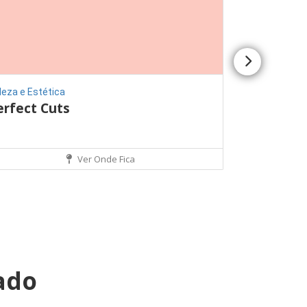
leza e Estética
Churrascaria
erfect Cuts
Rodizio G
Ver Onde Fica
rado