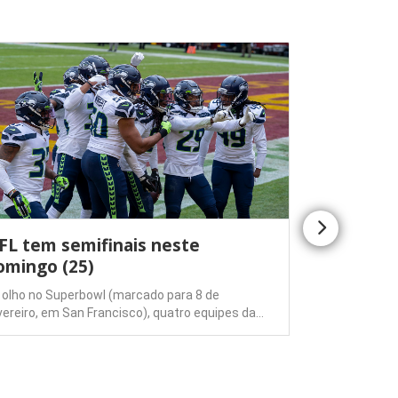
FL tem semifinais neste
Empresár
omingo (25)
condomín
trabalha
 olho no Superbowl (marcado para 8 de
vereiro, em San Francisco), quatro equipes da…
Um empresári
forma difere