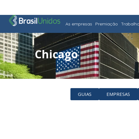
As empresas
Premiação
Trabalh
Chicago
GUIAS
EMPRESAS