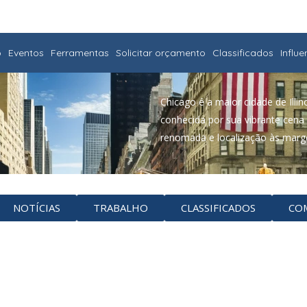
o
Eventos
Ferramentas
Solicitar orçamento
Classificados
Influ
Chicago é a maior cidade de Illi
conhecida por sua vibrante cena 
renomada e localização às marg
NOTÍCIAS
TRABALHO
CLASSIFICADOS
CO