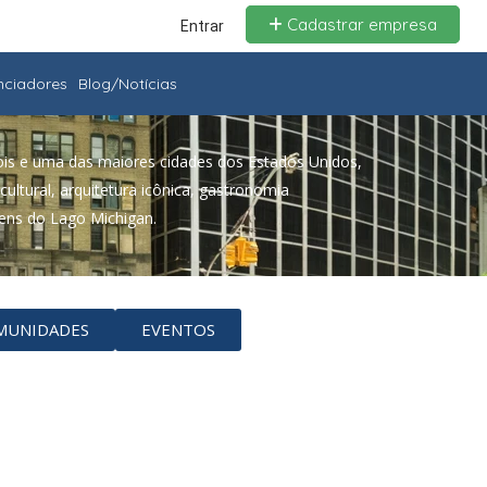
Cadastrar empresa
Entrar
enciadores
Blog/Notícias
nois e uma das maiores cidades dos Estados Unidos,
cultural, arquitetura icônica, gastronomia
ens do Lago Michigan.
MUNIDADES
EVENTOS