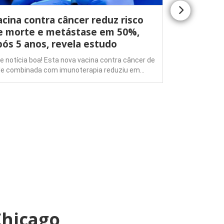
acina contra câncer reduz risco
Árbitros,
e morte e metástase em 50%,
enfrenta
pós 5 anos, revela estudo
acompan
EUA
e notícia boa! Esta nova vacina contra câncer de
le combinada com imunoterapia reduziu em…
Esportes Est
questioname
restrições m
Chicago