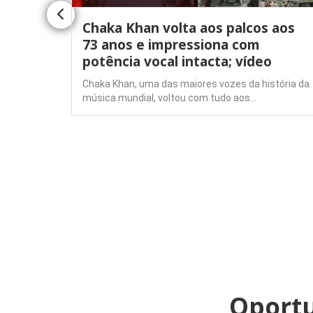
no
Chaka Khan volta aos palcos aos
o
73 anos e impressiona com
ração
potência vocal intacta; vídeo
Chaka Khan, uma das maiores vozes da história da
música mundial, voltou com tudo aos…
dos,
terna dos
Oportu