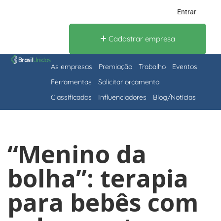
Entrar
Cadastrar empresa
As empresas
Premiação
Trabalho
Eventos
Ferramentas
Solicitar orçamento
Classificados
Influenciadores
Blog/Notícias
“Menino da
bolha”: terapia
para bebês com