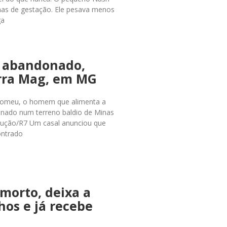
s de gestação. Ele pesava menos
ga
ê abandonado,
rra Mag, em MG
46 Romeu, o homem que alimenta a
nado num terreno baldio de Minas
rodução/R7 Um casal anunciou que
ontrado
morto, deixa a
hos e já recebe