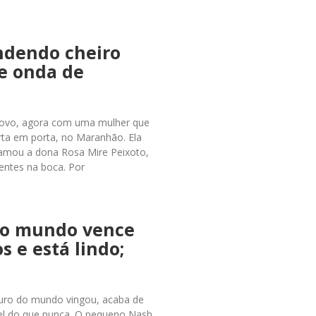
ndendo cheiro
e onda de
novo, agora com uma mulher que
rta em porta, no Maranhão. Ela
amou a dona Rosa Mire Peixoto,
entes na boca. Por
do mundo vence
s e está lindo;
turo do mundo vingou, acaba de
vel do que nunca. O pequeno Nash