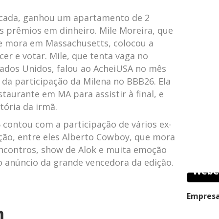
ocada, ganhou um apartamento de 2
s prêmios em dinheiro. Mile Moreira, que
e mora em Massachusetts, colocou a
cer e votar. Mile, que tenta vaga no
tados Unidos, falou ao AcheiUSA no mês
da participação da Milena no BBB26. Ela
aurante em MA para assistir à final, e
tória da irmã.
6 contou com a participação de vários ex-
ição, entre eles Alberto Cowboy, que mora
encontros, show de Alok e muita emoção
o anúncio da grande vencedora da edição.
Webe
Empresa
m