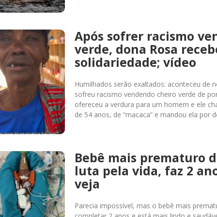
Após sofrer racismo ve
verde, dona Rosa receb
solidariedade; vídeo
Humilhados serão exaltados: aconteceu de 
sofreu racismo vendendo cheiro verde de po
ofereceu a verdura para um homem e ele ch
de 54 anos, de “macaca” e mandou ela por d
Bebê mais prematuro 
luta pela vida, faz 2 ano
veja
Parecia impossível, mas o bebê mais prema
completar 2 anos e está mais lindo e saudá