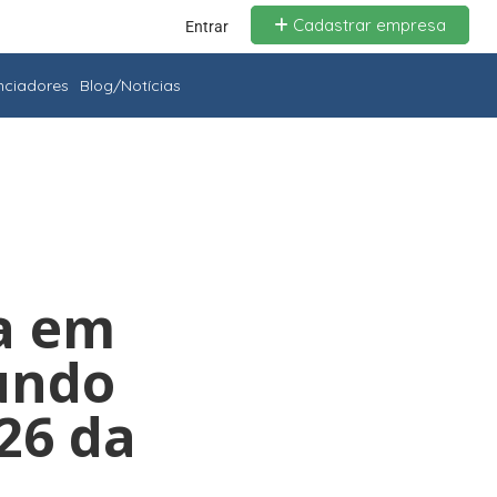
Cadastrar empresa
Entrar
enciadores
Blog/Notícias
ra em
undo
 26 da