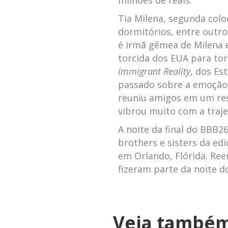
milhões de reais.
Tia Milena, segunda col
dormitórios, entre outro
é irmã gêmea de Milena 
torcida dos EUA para tor
Immigrant Reality
, dos Es
passado sobre a emoção 
reuniu amigos em um rest
vibrou muito com a traje
A noite da final do BBB2
brothers e sisters da ed
em Orlando, Flórida. Re
fizeram parte da noite d
Veja també