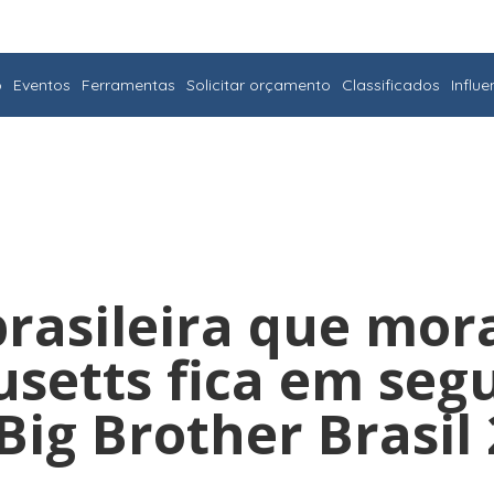
o
Eventos
Ferramentas
Solicitar orçamento
Classificados
Influ
brasileira que mo
setts fica em seg
Big Brother Brasil