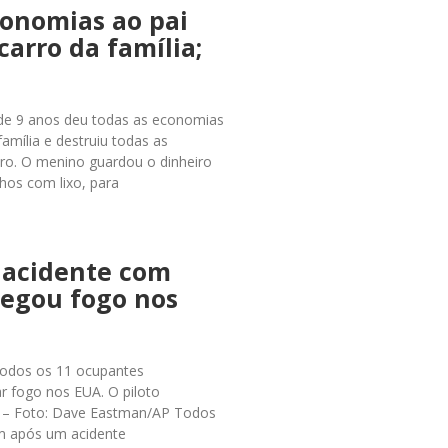
conomias ao pai
carro da família;
 de 9 anos deu todas as economias
família e destruiu todas as
tro. O menino guardou o dinheiro
hos com lixo, para
 acidente com
pegou fogo nos
5 Todos os 11 ocupantes
r fogo nos EUA. O piloto
. – Foto: Dave Eastman/AP Todos
am após um acidente