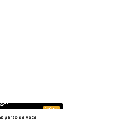
gin
Anúncio
s perto de você