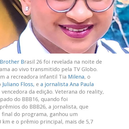
 Brother B
rasil 26 foi revelada na noite de
rama ao vivo transmitido pela TV Globo.
am a recreadora infantil Tia
Milena
, o
o
Juliano Floss,
e
a jornalista Ana Paula
e vencedora da edição. Veterana do reality,
cipado do BBB16, quando foi
 prêmios do BBB26, a jornalista, que
a final do programa, ganhou um
km e o prêmio principal, mais de 5,7