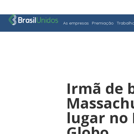
As empresas
Premiação
Trabalh
Irmã de 
Massachu
lugar no 
Globo