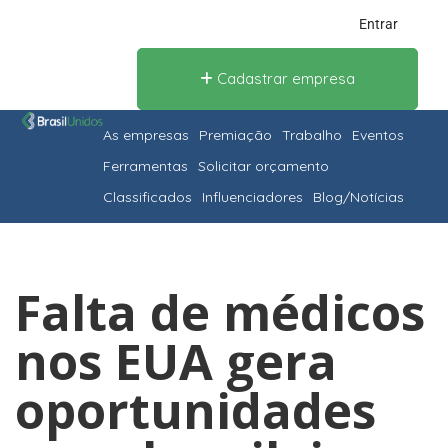
Entrar
Cadastrar empresa
As empresas
Premiação
Trabalho
Eventos
Ferramentas
Solicitar orçamento
Classificados
Influenciadores
Blog/Notícias
Falta de médicos
nos EUA gera
oportunidades