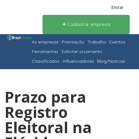
Entrar
Cadastrar empresa
As empresas
Premiação
Trabalho
Eventos
Ferramentas
Solicitar orçamento
Classificados
Influenciadores
Blog/Notícias
Prazo para
Registro
Eleitoral na