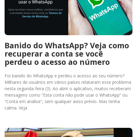
Banido do WhatsApp? Veja como
recuperar a conta se você
perdeu o acesso ao número
Foi banido do WhatsApp e perdeu o acesso ao seu número?
Milhares de usuários em vários países relataram esse problema
nesta segunda-feira (3). Ao abrir o aplicativo, muitos receberam
mensagens como “Esta conta não pode usar o WhatsApp” ou
“Conta em análise”, sem qualquer aviso prévio. Mas tenha
calma. Veja