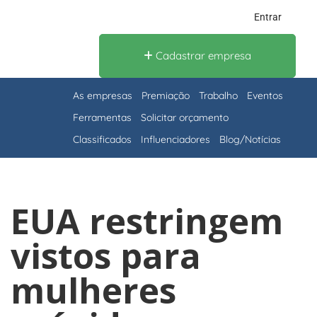
Entrar
Cadastrar empresa
As empresas
Premiação
Trabalho
Eventos
Ferramentas
Solicitar orçamento
Classificados
Influenciadores
Blog/Notícias
EUA restringem
vistos para
mulheres