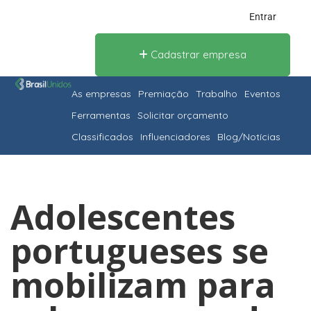
Entrar
Cadastrar empresa
As empresas
Premiação
Trabalho
Eventos
Ferramentas
Solicitar orçamento
Classificados
Influenciadores
Blog/Notícias
Adolescentes
portugueses se
mobilizam para