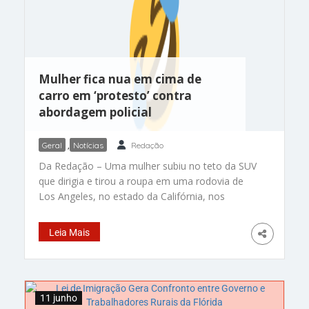
Mulher fica nua em cima de
carro em ‘protesto’ contra
abordagem policial
Geral
,
Notícias
Redação
Da Redação – Uma mulher subiu no teto da SUV
que dirigia e tirou a roupa em uma rodovia de
Los Angeles, no estado da Califórnia, nos
Estados Unidos, para reclamar de uma
abordagem policial. O caso ocorreu na I-405,
Leia Mais
perto de Culver City, bairro de Los Angeles, em 5
de junho. Segundo o TMZ
11 junho