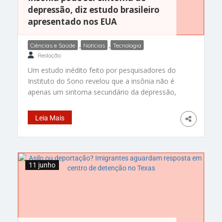
depressão, diz estudo brasileiro
apresentado nos EUA
Ciências e Saúde
,
Notícias
,
Tecnologia
Redação
Um estudo inédito feito por pesquisadores do
Instituto do Sono revelou que a insônia não é
apenas um sintoma secundário da depressão,
mas parte integrante da doença mental. A
conclusão veio depois de os pesquisadores
Leia Mais
examinarem a relação entre o risco genético
para problemas de sono e sintomas de
depressão em uma amostra do Estudo
11 junho