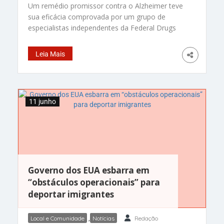
Um remédio promissor contra o Alzheimer teve
sua eficácia comprovada por um grupo de
especialistas independentes da Federal Drugs
Administratiton (FDA), a “Anvisa” dos Estados
Unidos. E o melhor: a nota técnica abre caminho
Leia Mais
para que o tratamento receba aprovação total
ainda este ano. O donanemab, produzido pela Eli
Lilly, é um anticorpo que ataca
11 junho
Governo dos EUA esbarra em
“obstáculos operacionais” para
deportar imigrantes
Local e Comunidade
,
Notícias
Redação