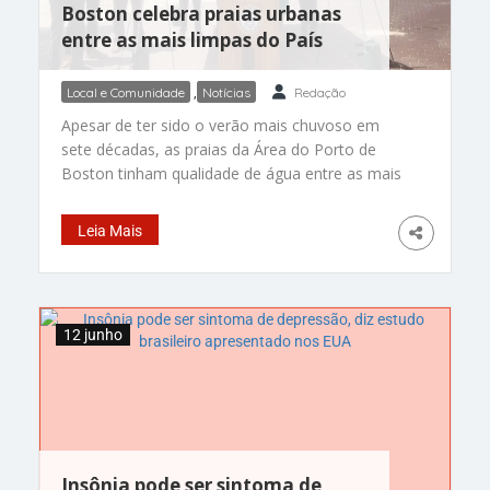
Boston celebra praias urbanas
entre as mais limpas do País
Local e Comunidade
,
Notícias
Redação
Apesar de ter sido o verão mais chuvoso em
sete décadas, as praias da Área do Porto de
Boston tinham qualidade de água entre as mais
seguras para os banhistas em 2023, a Costa do
Sul de Boston abriga as praias urbanas mais
Leia Mais
limpas do país, disse um grupo de defesa, ontem
(11). A classificação
12 junho
Insônia pode ser sintoma de