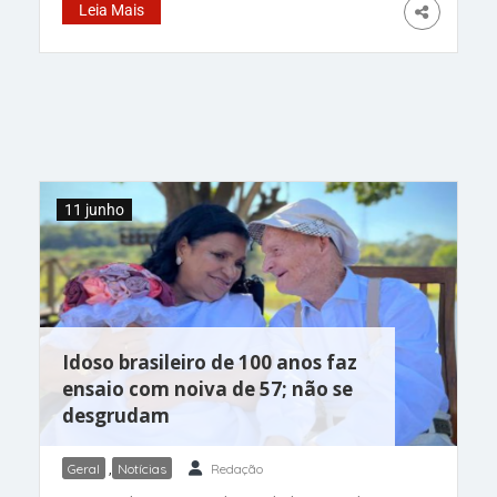
inaugurado no próximo mês, na área central de
Leia Mais
Kissimmee Da Redação – Um conjunto
habitacional para trabalhadores será inaugurado
no próximo mês, na área central de Kissimmee,
anunciaram autoridades locais
11 junho
Idoso brasileiro de 100 anos faz
ensaio com noiva de 57; não se
desgrudam
Geral
,
Notícias
Redação