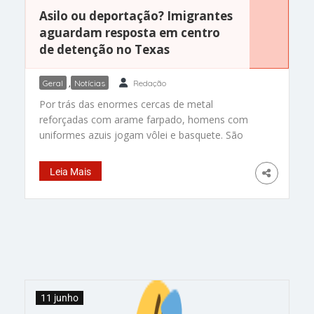
Asilo ou deportação? Imigrantes
aguardam resposta em centro
de detenção no Texas
Geral
,
Notícias
Redação
Por trás das enormes cercas de metal
reforçadas com arame farpado, homens com
uniformes azuis jogam vôlei e basquete. São
migrantes que esperam por asilo ou deportação
em um centro de detenção no estado americano
Leia Mais
do Texas. Ex-base naval, o centro de detenção
de Port Isabel, na cidade de Los Fresnos, fica a
poucos quilômetros
11 junho