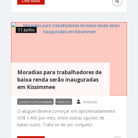
Leia Mais
botão no final da página e entre na LISTA DE
ESPERA. Em breve, um membro da nossa equipe
entrará em contato para marcar o
11 junho
Moradias para trabalhadores de
baixa renda serão inauguradas
em Kissimmee
Local e Comunidade
,
Notícias
Redação
O aluguel deverá começar em aproximadamente
US$ 1.400 por mês, entre outras opções de
baixo custo. Trata-se de um conjunto
habitacional para trabalhadores que será