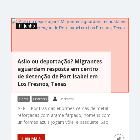
11 junho
Asilo ou deportação? Migrantes
aguardam resposta em centro
de detenção de Port Isabel em
Los Fresnos, Texas
Geral
,
Notícias
Redação
AFP – Por trás das enormes cercas de metal
reforçadas com arame farpado, homens com
uniformes azuis jogam vôlei e basquete. São
migrantes que esperam por asilo ou deportação
em um centro de detenção no estado americano
Leia Mais