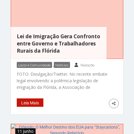
Lei de Imigração Gera Confronto
entre Governo e Trabalhadores
Rurais da Flórida
Local e Comunidade
,
Notícias
Redação
FOTO: Divulgação/Twitter. No recente embate
legal envolvendo a polêmica legislação de
imigração da Flórida, a Associação de
Trabalhadores Rurais da Flórida (FWAF) e o
estado têm se enfrentado de forma acirrada. A
Leia Mais
lei, que introduz severas restrições e penalidades
para imigrantes indocumentados, tem sido um
ponto de discórdia desde sua promulgação. A lei
de imigração
11 junho