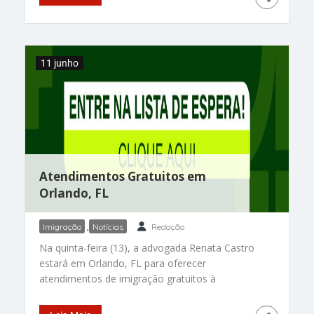
do Texas. Ex-base naval, o centro de detenção
de Port Isabel, na cidade de Los Fresnos, fica a
11 junho
Atendimentos Gratuitos em
Orlando, FL
Imigração
,
Notícias
Redação
Na quinta-feira (13), a advogada Renata Castro
estará em Orlando, FL para oferecer
atendimentos de imigração gratuitos à
comunidade. Se você tem interesse em ser
atendido, preencha o formulário clicando no