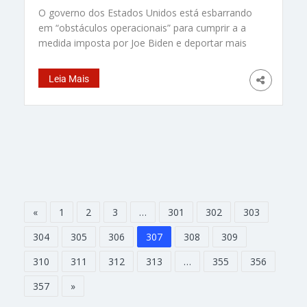
O governo dos Estados Unidos está esbarrando
em “obstáculos operacionais” para cumprir a a
medida imposta por Joe Biden e deportar mais
imigrantes que não se encaixam em pedidos de
asilo na fronteira. A Patrulha da Fronteira
Leia Mais
prendeu Gerardo Henao 14 horas depois que o
presidente Joe Biden suspendeu o processo de
asilo na fronteira
«
1
2
3
…
301
302
303
304
305
306
307
308
309
310
311
312
313
…
355
356
357
»