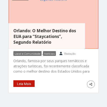
Orlando: O Melhor Destino dos
EUA para “Staycations”,
Segundo Relatório
Local e Comunidade
,
Notícias
Redação
Orlando, famosa por seus parques temáticos e
atrações turísticas, foi recentemente classificada
como o melhor destino dos Estados Unidos para
“staycations” (férias em casa) de acordo com um
novo relatório. Esta classificação ressalta a
Leia Mais
cidade não apenas como um destino turístico
global, mas também como um lugar perfeito
para os residentes desfrutarem de suas próprias