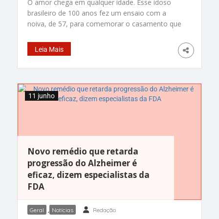
O amor chega em qualquer idade. Esse idoso
brasileiro de 100 anos fez um ensaio com a
noiva, de 57, para comemorar o casamento que
deve sair em breve. Olha a alegria deles! Osvaldo
Pinto da Silva e Maria Nilza Rodrigues dos
Leia Mais
Santos se conheceram em 2006 na Casa de
Saúde Santa Izabel (CSSO), em
11 junho
Novo remédio que retarda
progressão do Alzheimer é
eficaz, dizem especialistas da
FDA
Geral
,
Notícias
Redação