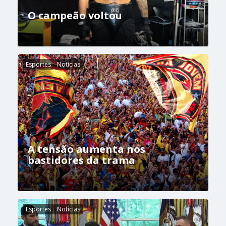
O campeão voltou
Esportes
Notícias
A tensão aumenta nos
bastidores da trama
Esportes
Notícias