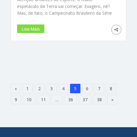
espetáculo da Terra vai começar. Exagero, né?
Mas, de fato, o Campeonato Brasileiro da Série
A, a mais disputada e equilibrada competição de
clubes de futebol do planeta, terá início nesta
Leia Mais
quarta-feira (28 de janeiro), com 20 equipes
disputando o cobiçado título, que hoje está nas
mãos do Flamengo. O rubro-negro carioca, aliás,
é o único representante brasileiro na lista dos 30
clubes mais ricos do mundo (está na 29ª posição
do ranking com receita estimada de US$ 240
milhões)… e isso é suficiente para dizer que está
aí o favorito absoluto do Brasileirão
«
1
2
3
4
5
6
7
8
9
10
11
…
36
37
38
»