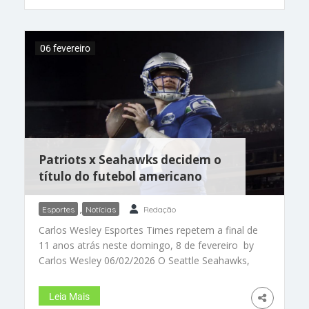
jogo, mas tem mais 26 partidas no ano para
mostrar seu potencial. E os próximos dois
desafios já são neste final de semana: na sexta
06 fevereiro
(20 de fevereiro) o Heat enfrenta o Atlanta
Hawks fora de casa, e no dia seguinte (sábado,
21 de fevereiro) retorna ao Kaseya Center para o
confronto
Patriots x Seahawks decidem o
título do futebol americano
Esportes
,
Notícias
Redação
Carlos Wesley Esportes Times repetem a final de
11 anos atrás neste domingo, 8 de fevereiro by
Carlos Wesley 06/02/2026 O Seattle Seahawks,
do quarterback Sam Darnold, é ligeiramente
favorito na disputa contra o New England
Leia Mais
Patriots (Foto: Wikimedia) Chegou a hora! O dia