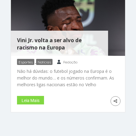
aumentou para 21 jogos a sua invencibilidade
como mandante – desde agosto do ano
passado. O Palmeiras soma agora 10
Vini Jr. volta a ser alvo de
racismo na Europa
Esportes
,
Notícias
Redação
Não há dúvidas: o futebol jogado na Europa é o
melhor do mundo… e os números confirmam. As
melhores ligas nacionais estão no Velho
Continente; das últimas sete Copas da Fifa, as
seleções europeias faturaram cinco delas; e já se
Leia Mais
vão 13 anos desde a última vitória de uma
equipe sul-americana na final do Mundial de
Clubes. Mas, quando o assunto é racismo, a
Europa mantém aberta uma ferida que está
longe de cicatrizar. Esta semana, após mais um