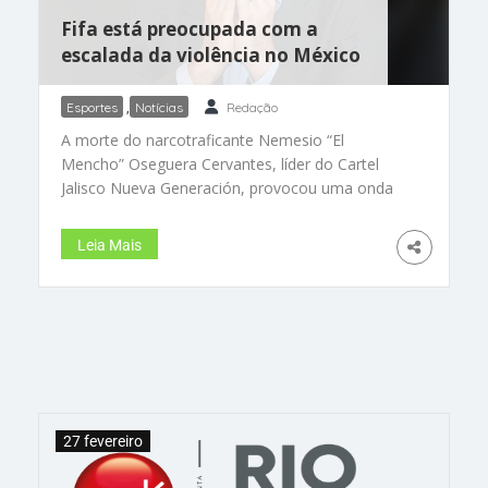
veiculados em tempo real.
Fifa está preocupada com a
escalada da violência no México
Esportes
,
Notícias
Redação
A morte do narcotraficante Nemesio “El
Mencho” Oseguera Cervantes, líder do Cartel
Jalisco Nueva Generación, provocou uma onda
de violência no México – veículos incendiados,
bloqueio de estradas e vandalismo, isso sem
Leia Mais
falar na morte de dezenas de pessoas, entre
civis e militares. Em meio à preocupação com o
aspecto social em si, há que se pensar também
nos impactos no futebol mundial. Afinal, o país é
uma das sedes da Copa do Mundo da Fifa de
2026, cujo pontapé inicial está marcado para
daqui a cerca de 100 dias, justamente no Estádio
Azteca, entre os donos da casa e
27 fevereiro