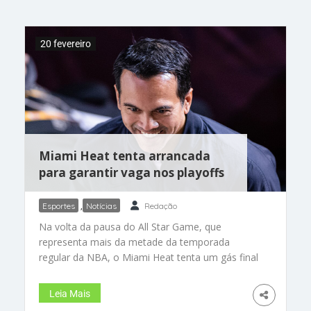
episódio contra uma vítima frequente, o mundo
do futebol volta a debater, com indignação, o
problema sofrido pelo jogador brasileiro Vini
20 fevereiro
Miami Heat tenta arrancada
para garantir vaga nos playoffs
Esportes
,
Notícias
Redação
Na volta da pausa do All Star Game, que
representa mais da metade da temporada
regular da NBA, o Miami Heat tenta um gás final
para garantir a vaga direta nos playoffs. A equipe
do técnico Erik Spoelstra tem sofrido com a
Leia Mais
irregularidade, muitas vezes dentro do mesmo