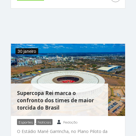
amarela participará das competições com 15
atletas, no seguintes esportes: bobsled, cross-
country, esqui alpino, snowboard halfpipe e
skeleton. A maior esperança repousa nos
ombros de Lucas Pinheiro. Nascido na Noruega,
mas filho de uma brasileira, o rapaz de 25 anos é
o atual vice-líder do ranking no slalom e no
slalom gigante. Ele disputará as provas entre 14
30 janeiro
e 16 de fevereiro e
Supercopa Rei marca o
confronto dos times de maior
torcida do Brasil
Esportes
,
Notícias
Redação
O Estádio Mané Garrincha, no Plano Piloto da