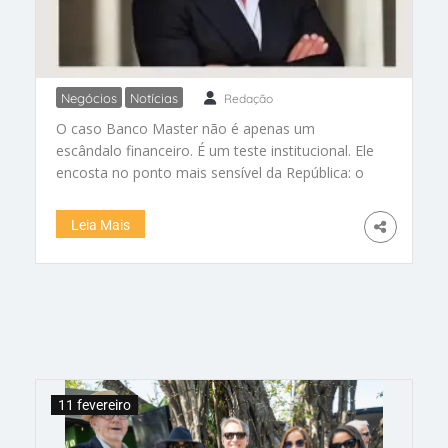
Negócios
Notícias
Redação
O banco, o púlpito e o Supremo
O caso Banco Master não é apenas um
escândalo financeiro. É um teste institucional. Ele
encosta no ponto mais sensível da República: o
Supremo Tribunal Federal como última instância
de confiança pública. Quando o Banco Central
Leia Mais
decretou a liquidação extrajudicial do Banco
Master, apontando fraudes na emissão de títulos
e risco sistêmico, o que estava em jogo parecia
restrito ao mercado financeiro. A prisão do
banqueiro Daniel Vorcaro na Operação
Compliance Zero ampliou o foco. Mas foi a
análise do celular do empresário que deslocou o
centro da crise. Ali surgiram registros de viagens,
11 fevereiro
eventos patrocinados com ministros do STF