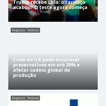
Trump recebe Lula: o tarifaço
acabou? O teste agora começa
Negócios
Notícias
Crise no Irã pode encarecer
preservativos em até 30% e
afetar cadeia global de
produção
Negócios
Notícias