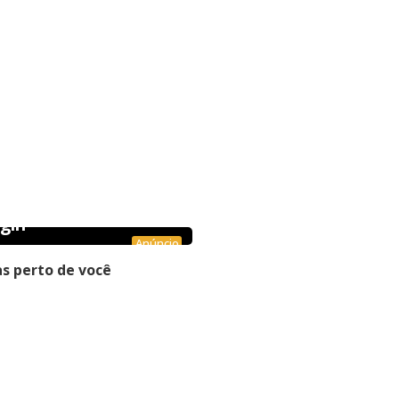
gin
Anúncio
s perto de você