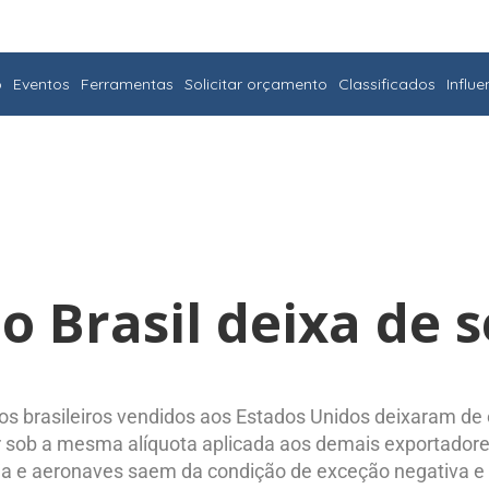
o
Eventos
Ferramentas
Solicitar orçamento
Classificados
Influ
 o Brasil deixa de s
tos brasileiros vendidos aos Estados Unidos deixaram de
 sob a mesma alíquota aplicada aos demais exportadores
anja e aeronaves saem da condição de exceção negativa e 