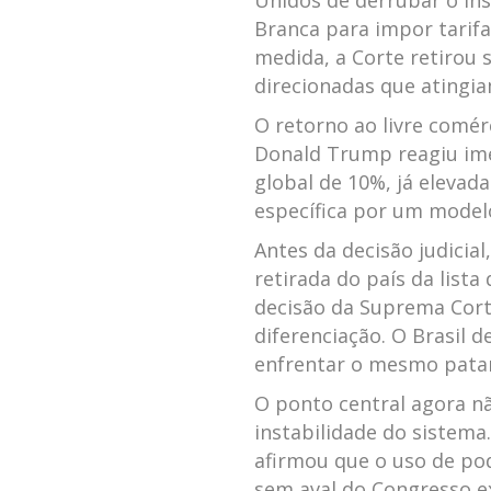
Unidos
de derrubar o ins
Branca para impor tarifas
medida, a Corte retirou 
direcionadas que atingia
O retorno ao livre comér
Donald Trump
reagiu im
global de 10%, já elevad
específica por um model
Antes da decisão judicial
retirada do país da lista
decisão da Suprema Cort
diferenciação. O Brasil d
enfrentar o mesmo patam
O ponto central agora n
instabilidade do sistema
afirmou que o uso de po
sem aval do Congresso ex