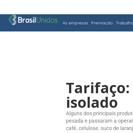
As empresas
Premiação
Trabalh
Tarifaço:
isolado
Alguns dos principais produ
pesada e passaram a operar
café, celulose, suco de lar