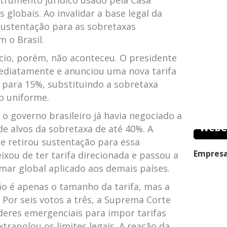
trumento jurídico usado pela Casa
 globais. Ao invalidar a base legal da
sustentação para as sobretaxas
m o Brasil.
cio, porém, não aconteceu. O presidente
ediatamente e anunciou uma nova tarifa
a para 15%, substituindo a sobretaxa
o uniforme.
, o governo brasileiro já havia negociado a
Webe
 de alvos da sobretaxa de até 40%. A
e retirou sustentação para essa
Empresa
eixou de ter tarifa direcionada e passou a
ar global aplicado aos demais países.
ão é apenas o tamanho da tarifa, mas a
. Por seis votos a três, a Suprema Corte
deres emergenciais para impor tarifas
trapolou os limites legais. A reação da