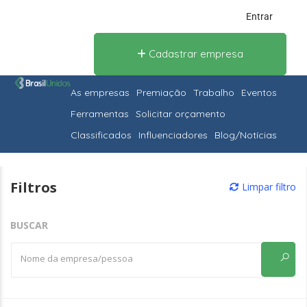
Entrar
Cadastrar empresa
As empresas
Premiação
Trabalho
Eventos
Ferramentas
Solicitar orçamento
Classificados
Influenciadores
Blog/Notícias
Filtros
Limpar filtro
BUSCAR