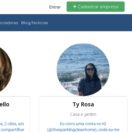
Cadastrar empresa
Entrar
enciadores
Blog/Notícias
ello
Ty Rosa
Casa e jardim
s, 2 cães, um
Eu corro uma conta no IG
 compartilhar
(@thesparklingcleanhome), onde eu me