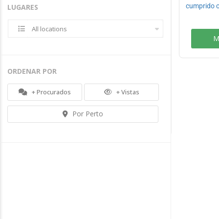
cumprido o
LUGARES
All locations
M
ORDENAR POR
+ Procurados
+ Vistas
Por Perto