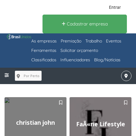
Entrar
Cadastrar empresa
As empresas
Premiação
Trabalho
Eventos
Ferramentas
Solicitar orçamento
Classificados
Influenciadores
Blog/Notícias
Por Perto
christian john
FaÃ«rie Lifestyle