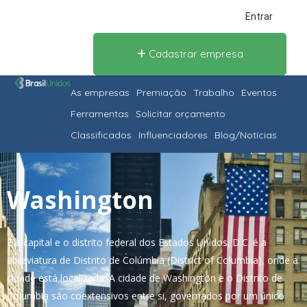
Entrar
Cadastrar empresa
As empresas
Premiação
Trabalho
Eventos
Ferramentas
Solicitar orçamento
Classificados
Influenciadores
Blog/Notícias
Washington
É a capital e o distrito federal dos Estados Unidos. D.C. é a
abreviatura de Distrito de Colúmbia (District of Columbia), onde a
cidade está localizada. A cidade de Washington e o Distrito de
Columbia são coextensivos entre si, governados por um único