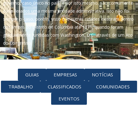
governo, caso único no país, e por isto mesmo, são comumente
considerados uma mesma entidade administrativa. Isto não foi
sempre o caso, porém, visto que outras cidades existiram dentro
dos limites do Distrito de Colúmbia até 1871, quando foram
gradualmente fundidas com Washington, D.C. através de um Ato
do Congresso.
GUIAS
EMPRESAS
NOTÍCIAS
TRABALHO
CLASSIFICADOS
COMUNIDADES
EVENTOS