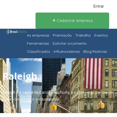
Entrar
Cadastrar empresa
As empresas
Premiação
Trabalho
Eventos
Ferramentas
Solicitar orçamento
Classificados
Influenciadores
Blog/Notícias
Raleigh
Raleigh é a capital da Carolina do Norte e é conhecida por ser um
centro tecnológico e educacional.