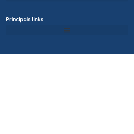
Principais links
Siga-nos nas redes sociais
Privacy Policy
Terms and Conditions