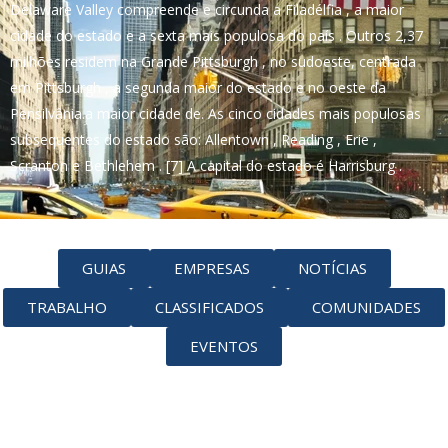
Delaware Valley compreende e circunda a Filadélfia , a maior
cidade do estado e a sexta mais populosa do país . Outros 2,37
milhões residem na Grande Pittsburgh , no sudoeste, centrada
em Pittsburgh , a segunda maior do estado e no oeste da
Pensilvânia.a maior cidade de. As cinco cidades mais populosas
subsequentes do estado são: Allentown , Reading , Erie ,
Scranton e Bethlehem . [7] A capital do estado é Harrisburg .
GUIAS
EMPRESAS
NOTÍCIAS
TRABALHO
CLASSIFICADOS
COMUNIDADES
EVENTOS