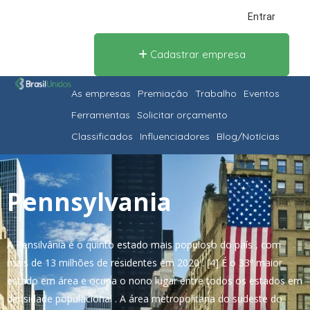
Entrar
Cadastrar empresa
As empresas
Premiação
Trabalho
Eventos
Ferramentas
Solicitar orçamento
Classificados
Influenciadores
Blog/Notícias
Pennsylvania
A Pensilvânia é o quinto estado mais populoso do país , com
mais de 13 milhões de residentes em 2020 . [4] É o 33º maior
estado em área e ocupa o nono lugar entre todos os estados em
densidade populacional . A área metropolitana do sudeste do