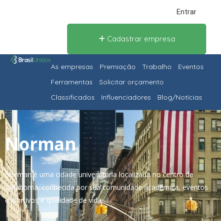
Entrar
Cadastrar empresa
As empresas
Premiação
Trabalho
Eventos
Ferramentas
Solicitar orçamento
Classificados
Influenciadores
Blog/Notícias
Norman
Norman é uma cidade universitária localizada no centro de
Oklahoma, conhecida por sua comunidade acadêmica, eventos
esportivos e qualidade de vida.