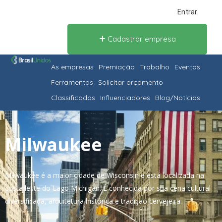
Entrar
Cadastrar empresa
As empresas
Premiação
Trabalho
Eventos
Ferramentas
Solicitar orçamento
Classificados
Influenciadores
Blog/Notícias
Milwaukee
Milwaukee é a maior cidade de Wisconsin e está localizada na
costa leste do Lago Michigan. É conhecida por sua cena cultural
diversificada, arquitetura histórica e tradição cervejeira.