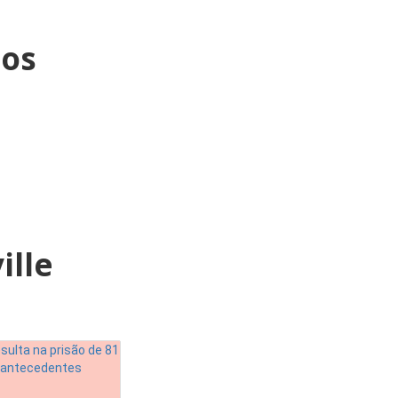
os
ille