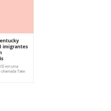
Kentucky
1 imigrantes
m
is
 ICE em uma
ão chamada Take