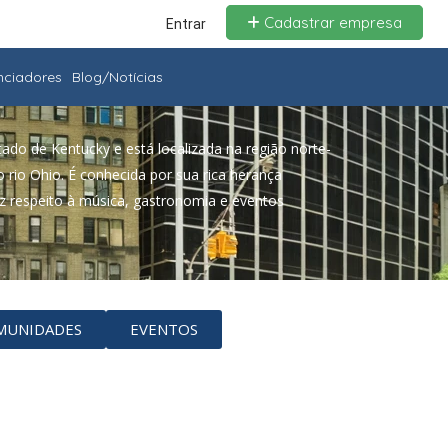
Cadastrar empresa
Entrar
enciadores
Blog/Notícias
stado de Kentucky e está localizada na região norte-
 rio Ohio. É conhecida por sua rica herança
iz respeito à música, gastronomia e eventos
MUNIDADES
EVENTOS