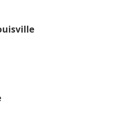
uisville
e