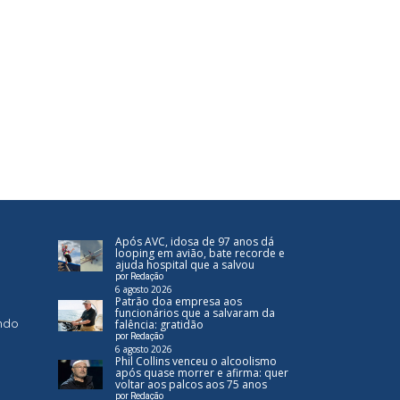
Após AVC, idosa de 97 anos dá
looping em avião, bate recorde e
ajuda hospital que a salvou
por Redação
6 agosto 2026
Patrão doa empresa aos
funcionários que a salvaram da
ndo
falência: gratidão
por Redação
6 agosto 2026
Phil Collins venceu o alcoolismo
após quase morrer e afirma: quer
voltar aos palcos aos 75 anos
por Redação