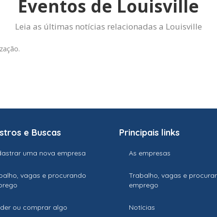
Eventos de Louisville
Leia as últimas notícias relacionadas a Louisville
zação.
stros e Buscas
Principais links
astrar uma nova empresa
As empresas
balho, vagas e procurando
Trabalho, vagas e procura
prego
emprego
der ou comprar algo
Notícias