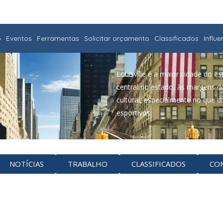
o
Eventos
Ferramentas
Solicitar orçamento
Classificados
Influ
Louisville é a maior cidade do e
central do estado, às margens do
cultural, especialmente no que d
esportivos.
NOTÍCIAS
TRABALHO
CLASSIFICADOS
CO