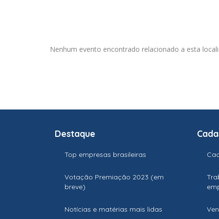
Nenhum evento encontrado relacionado a esta locali
Destaque
Cada
Top empresas brasileiras
Cad
Votação Premiação 2023 (em
Tra
breve)
em
Notícias e matérias mais lidas
Ven