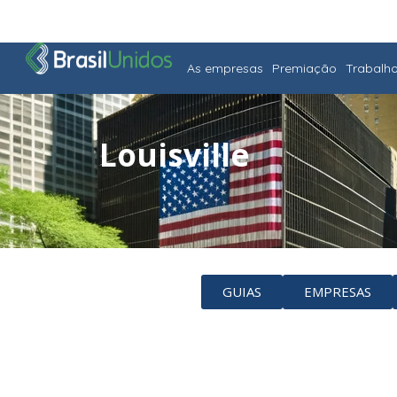
As empresas
Premiação
Trabalh
Louisville
GUIAS
EMPRESAS