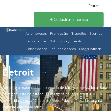
Entrar
Cadastrar empresa
As empresas
Premiação
Trabalho
Eventos
Ferramentas
Solicitar orçamento
Classificados
Influenciadores
Blog/Notícias
Detroit
Detroit é a maior cidade do estado de Michigan e está localizada
na região leste do estado, às margens do Rio Detroit. É
conhecida como a “Cidade do Motor” devido à sua história na
indústria automobilística.