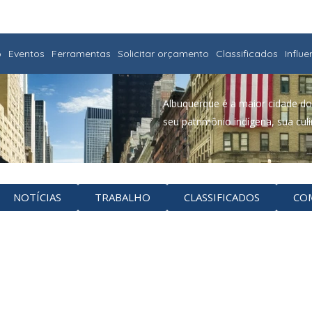
o
Eventos
Ferramentas
Solicitar orçamento
Classificados
Influ
Albuquerque é a maior cidade do
seu patrimônio indígena, sua culin
NOTÍCIAS
TRABALHO
CLASSIFICADOS
CO