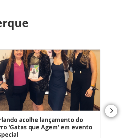
erque
rlando acolhe lançamento do
Passeios
ivro ‘Gatas que Agem’ em evento
Descubra
special
essa exp