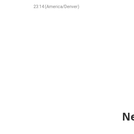
23:14 (America/Denver)
N