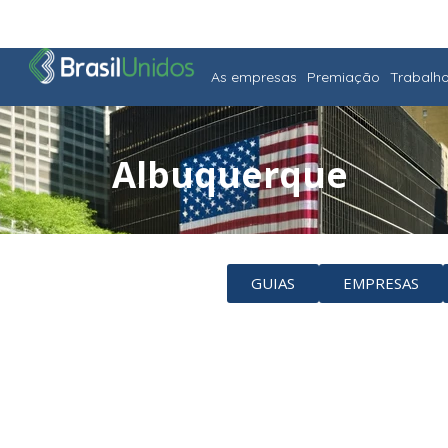
As empresas
Premiação
Trabalh
Albuquerque
GUIAS
EMPRESAS