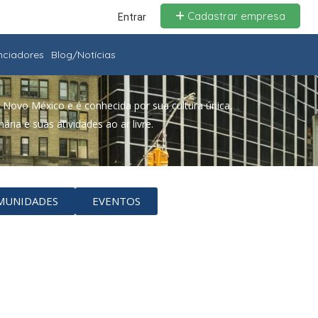
Cadastrar empresa
Entrar
enciadores
Blog/Notícias
 Novo México e é conhecida por sua cultura única,
ária e suas atividades ao ar livre.
MUNIDADES
EVENTOS