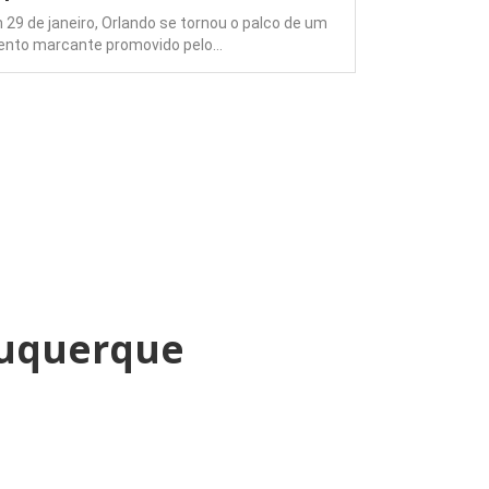
 29 de janeiro, Orlando se tornou o palco de um
Explorando P
ento marcante promovido pelo…
Uma Alternat
Turquia,…
buquerque