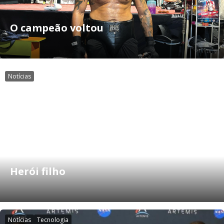
O campeão voltou
Notícias
Herói filho
Notícias
Tecnologia