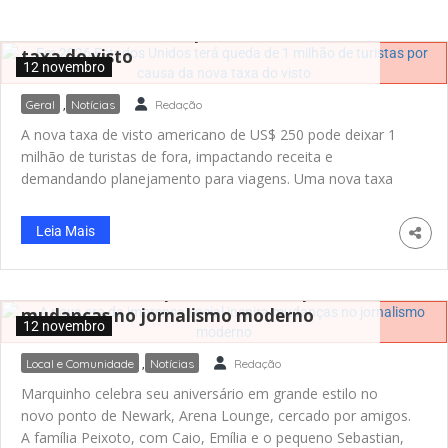
que entraram no país sem a companhia de um adulto. Além
Em 2026 Estados Unidos terá queda de
disso, o objetivo é
1 milhão de turistas por causa da nova
taxa do visto
12 novembro
Geral
,
Notícias
Redação
A nova taxa de visto americano de US$ 250 pode deixar 1
milhão de turistas de fora, impactando receita e
demandando planejamento para viagens. Uma nova taxa
de visto americano no valor de US$ 250, prevista para ser
aplicada em breve a visitantes de países fora do programa
Leia Mais
de isenção, como Brasil, México, China e Índia, pode
resultar em uma queda significativa no número de turistas
que visitam os Estados Unidos. De acordo com estimativas
A nova era da imprensa social inspira
da U.S. Travel, a cobrança adicional deve reduzir em até 1
mudanças no jornalismo moderno
12 novembro
milhão a quantidade de turistas em 2026, além de causar
uma perda de receita que pode
Local e Comunidade
,
Notícias
Redação
Marquinho celebra seu aniversário em grande estilo no
novo ponto de Newark, Arena Lounge, cercado por amigos.
A família Peixoto, com Caio, Emília e o pequeno Sebastian,