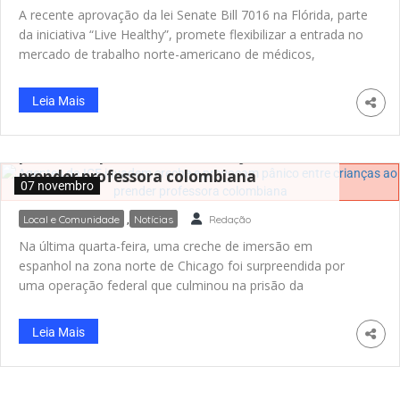
A recente aprovação da lei Senate Bill 7016 na Flórida, parte
da iniciativa “Live Healthy”, promete flexibilizar a entrada no
mercado de trabalho norte-americano de médicos,
enfermeiros e dentistas formados no exterior e isso inclui
brasileiros interessados em imigrar para os Estados Unidos.
Leia Mais
De acordo com a nova regra, profissionais formados fora
Agentes da ICE invadem creche e
dos Estados Unidos poderão obter licença médica na
Flórida desde que cumpram critérios específicos: licença
provocam pânico entre crianças ao
ativa e sem restrições no país de origem, prática clínica nos
prender professora colombiana
07 novembro
últimos quatro anos, certificado válido da Educational
Commission for Foreign Medical Graduates (ECFMG), bem
Local e Comunidade
,
Notícias
Redação
como ter uma oferta de emprego em tempo
Na última quarta-feira, uma creche de imersão em
espanhol na zona norte de Chicago foi surpreendida por
uma operação federal que culminou na prisão da
professora colombiana Diana Santillana. O tumulto causou
pânico entre as crianças e gerou reações intensas dos pais.
Leia Mais
Imagens da ação, que circulam nas redes sociais, mostram
momentos dramáticos da intervenção