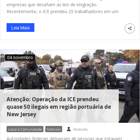
empresas que desafiam as leis de imigração.
Recentemente, o ICE prendeu 25 trabalhadores em um
estaleiro local após meses de investigação, desencadeada
pela prisão de um funcionário em março. O proprietário da
Leia Mais
empresa falhou em fornecer documentação essencial,
levantando questões sérias sobre práticas de emprego na
região
04 novembro
Atenção: Operação da ICE prendeu
quase 50 ilegais em região portuária de
New Jersey
Local e Comunidade
,
Notícias
Redação
Autoridades federais detiveram 46 pessoas que estavam