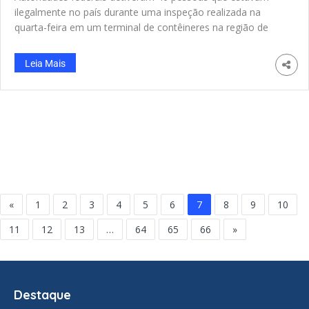
ilegalmente no país durante uma inspeção realizada na
quarta-feira em um terminal de contêineres na região de
Avenel, em Woodbridge. De acordo com o Departamento
de Segurança Interna dos EUA, o grupo representava
Leia Mais
aproximadamente 22% da força de trabalho presente no
local. O estabelecimento opera sob um acordo alfandegário
com a Alfândega e Proteção de Fronteiras dos EUA, o que
permite inspeções. “A operação faz parte dos esforços
contínuos do DHS para garantir a conformidade com os
regulamentos alfandegários e de imigração, salvaguardar a
integridade da cadeia de suprimentos e verificar se os
operadores
«
1
2
3
4
5
6
7
8
9
10
11
12
13
…
64
65
66
»
Destaque