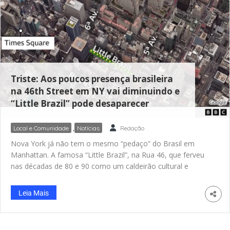
Triste: Aos poucos presença brasileira
na 46th Street em NY vai diminuindo e
“Little Brazil” pode desaparecer
Local e Comunidade
,
Notícias
Redação
Nova York já não tem o mesmo “pedaço” do Brasil em
Manhattan. A famosa “Little Brazil”, na Rua 46, que ferveu
nas décadas de 80 e 90 como um caldeirão cultural e
econômico para imigrantes e turistas, é hoje um retrato da
saudade. Onde antes se ouvia português em cada esquina e
Leia Mais
o cheiro de feijoada dominava, agora restam poucos
sobreviventes. A alta dos aluguéis, crises econômicas no
Brasil e a mudança no perfil do imigrante redesenharam o