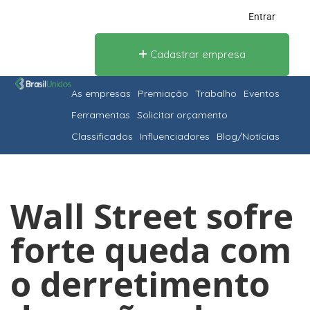
Entrar
Cadastrar empresa
As empresas
Premiação
Trabalho
Eventos
Ferramentas
Solicitar orçamento
Classificados
Influenciadores
Blog/Notícias
Wall Street sofre
forte queda com
o derretimento