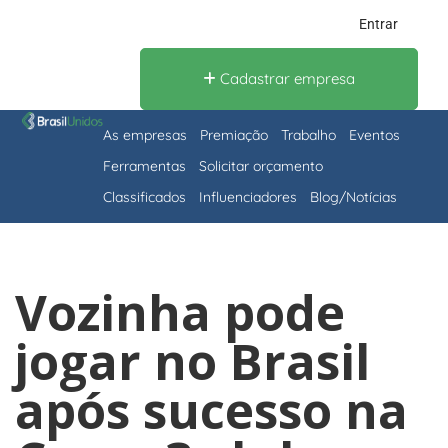
Entrar
Cadastrar empresa
As empresas
Premiação
Trabalho
Eventos
Ferramentas
Solicitar orçamento
Classificados
Influenciadores
Blog/Notícias
Vozinha pode
jogar no Brasil
após sucesso na