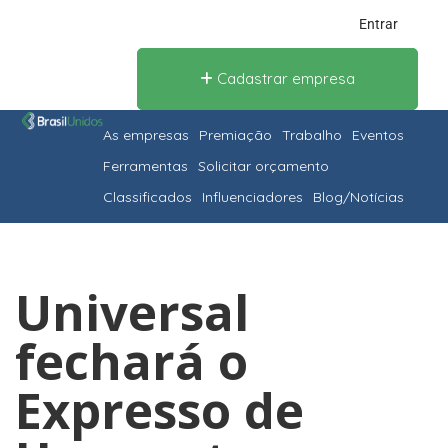
Entrar
Cadastrar empresa
As empresas
Premiação
Trabalho
Eventos
Ferramentas
Solicitar orçamento
Classificados
Influenciadores
Blog/Notícias
Universal
fechará o
Expresso de