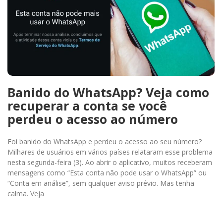
Banido do WhatsApp? Veja como
recuperar a conta se você
perdeu o acesso ao número
Foi banido do WhatsApp e perdeu o acesso ao seu número?
Milhares de usuários em vários países relataram esse problema
nesta segunda-feira (3). Ao abrir o aplicativo, muitos receberam
mensagens como “Esta conta não pode usar o WhatsApp” ou
“Conta em análise”, sem qualquer aviso prévio. Mas tenha
calma. Veja