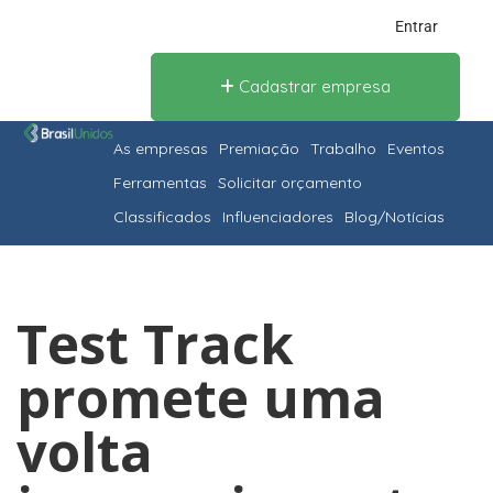
Entrar
Cadastrar empresa
As empresas
Premiação
Trabalho
Eventos
Ferramentas
Solicitar orçamento
Classificados
Influenciadores
Blog/Notícias
Test Track
promete uma
volta