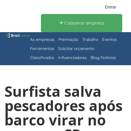
Entrar
Cadastrar empresa
As empresas
Premiação
Trabalho
Eventos
Ferramentas
Solicitar orçamento
Classificados
Influenciadores
Blog/Notícias
Surfista salva
pescadores após
barco virar no