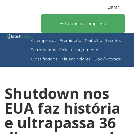
Entrar
Cadastrar empresa
As empresas
Premiação
Trabalho
Eventos
Ferramentas
Solicitar orçamento
Classificados
Influenciadores
Blog/Notícias
Shutdown nos
EUA faz história
e ultrapassa 36