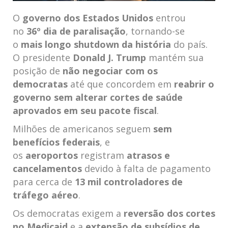
O
governo dos Estados Unidos
entrou
no
36º dia de paralisação
, tornando-se
o
mais longo shutdown da história
do país.
O presidente
Donald J. Trump
mantém sua
posição de
não negociar com os
democratas
até que concordem em
reabrir o
governo sem alterar cortes de saúde
aprovados em seu pacote fiscal
.
Milhões de americanos seguem
sem
benefícios federais
, e
os
aeroportos
registram
atrasos e
cancelamentos
devido à falta de pagamento
para cerca de
13 mil controladores de
tráfego aéreo
.
Os democratas exigem a
reversão dos cortes
no Medicaid
e a
extensão de subsídios de