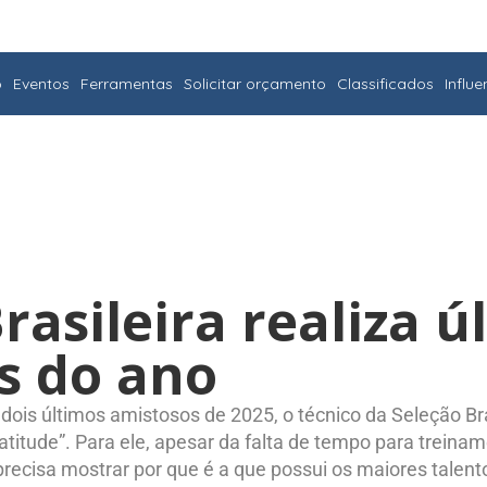
o
Eventos
Ferramentas
Solicitar orçamento
Classificados
Influ
rasileira realiza ú
s do ano
dois últimos amistosos de 2025, o técnico da Seleção Bras
atitude”. Para ele, apesar da falta de tempo para treina
recisa mostrar por que é a que possui os maiores talent