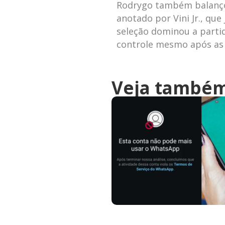
Rodrygo também balançou
anotado por Vini Jr., que
seleção dominou a parti
controle mesmo após as 
Veja també