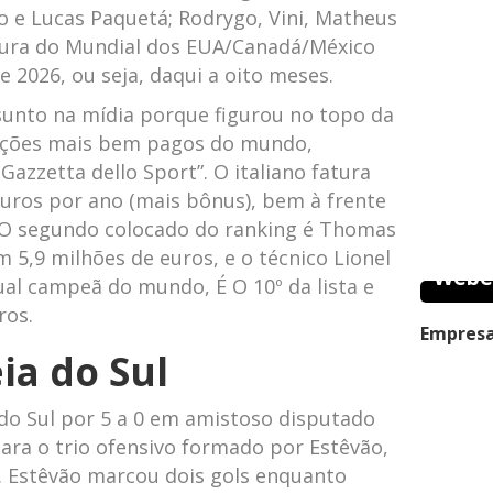
o e Lucas Paquetá; Rodrygo, Vini, Matheus
tura do Mundial dos EUA/Canadá/México
e 2026, ou seja, daqui a oito meses.
sunto na mídia porque figurou no topo da
eleções mais bem pagos do mundo,
 Gazzetta dello Sport”. O italiano fatura
euros por ano (mais bônus), bem à frente
 O segundo colocado do ranking é Thomas
m 5,9 milhões de euros, e o técnico Lionel
Webe
tual campeã do mundo, É O 10º da lista e
ros.
Empresa
eia do Sul
 do Sul por 5 a 0 em amistoso disputado
ara o trio ofensivo formado por Estêvão,
r. Estêvão marcou dois gols enquanto