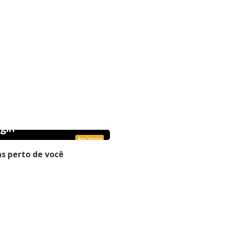
gin
Anúncio
s perto de você