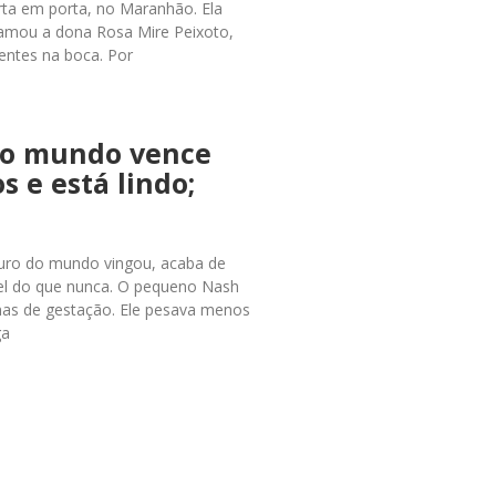
rta em porta, no Maranhão. Ela
amou a dona Rosa Mire Peixoto,
entes na boca. Por
do mundo vence
s e está lindo;
turo do mundo vingou, acaba de
vel do que nunca. O pequeno Nash
s de gestação. Ele pesava menos
ga