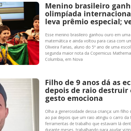
Menino brasileiro gan
olimpíada internaciona
leva prêmio especial; v
Esse menino brasileiro ganhou ouro em uma 
matemática e ainda voltou para casa com um
Oliveira Farias, aluno do 5º ano de uma esco
segunda maior nota da Copernicus Mathemat
Columbia, em Nova
Filho de 9 anos dá as e
depois de raio destruir 
gesto emociona
Olha a generosidade dessa criança: um filho
ao pai depois que um raio atingiu o carro da 
ferramentas de trabalho que estavam lá den
durante meses, trabalhando para ajudar vizin