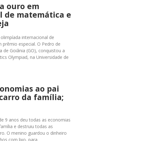
ha ouro em
l de matemática e
eja
olimpíada internacional de
 prêmio especial. O Pedro de
la de Goiânia (GO), conquistou a
ics Olympiad, na Universidade de
conomias ao pai
carro da família;
 de 9 anos deu todas as economias
família e destruiu todas as
tro. O menino guardou o dinheiro
hos com lixo, para