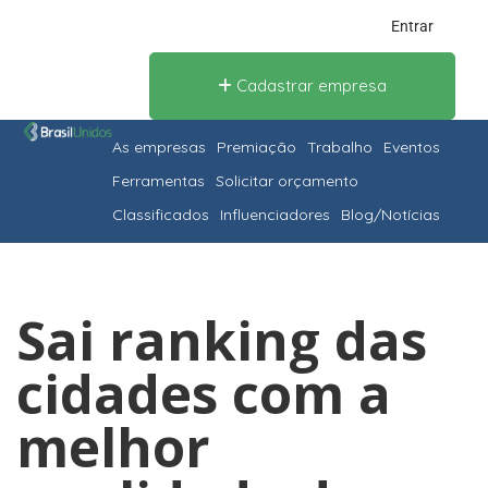
Entrar
Cadastrar empresa
As empresas
Premiação
Trabalho
Eventos
Ferramentas
Solicitar orçamento
Classificados
Influenciadores
Blog/Notícias
Sai ranking das
cidades com a
melhor