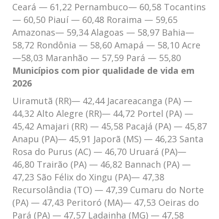
Ceará — 61,22 Pernambuco— 60,58 Tocantins
— 60,50 Piauí — 60,48 Roraima — 59,65
Amazonas— 59,34 Alagoas — 58,97 Bahia—
58,72 Rondônia — 58,60 Amapá — 58,10 Acre
—58,03 Maranhão — 57,59 Pará — 55,80
Municípios com pior qualidade de vida em
2026
Uiramutã (RR)— 42,44 Jacareacanga (PA) —
44,32 Alto Alegre (RR)— 44,72 Portel (PA) —
45,42 Amajari (RR) — 45,58 Pacajá (PA) — 45,87
Anapu (PA)— 45,91 Japorã (MS) — 46,23 Santa
Rosa do Purus (AC) — 46,70 Uruará (PA)—
46,80 Trairão (PA) — 46,82 Bannach (PA) —
47,23 São Félix do Xingu (PA)— 47,38
Recursolândia (TO) — 47,39 Cumaru do Norte
(PA) — 47,43 Peritoró (MA)— 47,53 Oeiras do
Pará (PA) — 47,57 Ladainha (MG) — 47,58