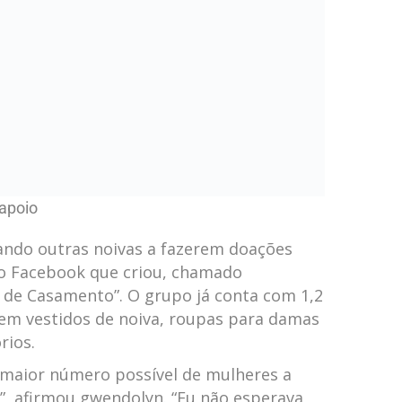
rios.
o maior número possível⁣ de mulheres a
”, ⁤afirmou gwendolyn. “Eu ⁢não esperava
o engajamento, mas estou muito feliz⁤ por
er. Todos merecem sentir a ⁢magia e ⁤a
do meu casamento.”
m
Banido do WhatsApp? 
recuperar a conta se v
acesso ao número
Foi banido do WhatsApp e perdeu o acesso 
usuários em vários países relataram esse pro
abrir o aplicativo, muitos receberam mensa
usar o WhatsApp” ou “Conta em análise”, sem