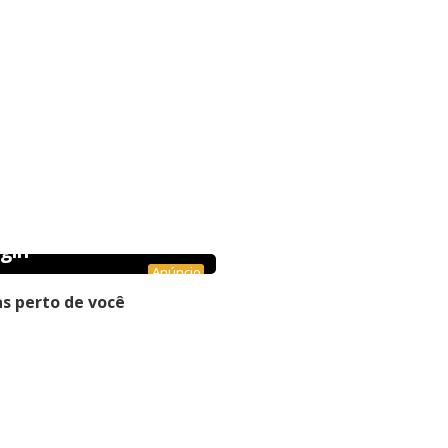
gin
Anúncio
s perto de você