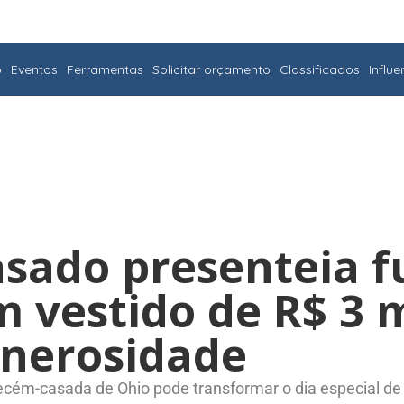
o
Eventos
Ferramentas
Solicitar orçamento
Classificados
Influ
sado presenteia f
m vestido de R$ 3 
enerosidade
ecém-casada de Ohio pode transformar o dia especial de 