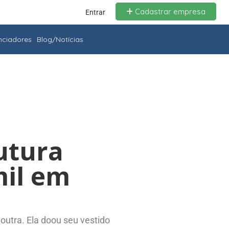
Cadastrar empresa
Entrar
enciadores
Blog/Notícias
utura
mil em
outra. Ela doou seu vestido