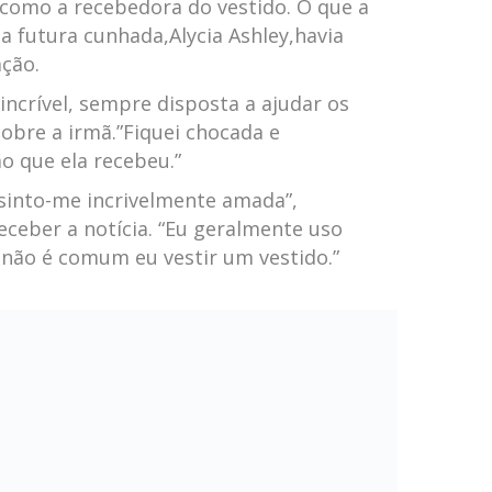
como⁤ a recebedora do vestido. O que a
ua futura cunhada,Alycia Ashley,havia
ação.
incrível, sempre disposta a ajudar ‍os
sobre a irmã.”Fiquei chocada e
o que ela recebeu.”
 ⁤sinto-me incrivelmente amada”,
ceber a notícia. “Eu geralmente uso
o não é comum ⁣eu vestir um vestido.”
apoio
ando outras noivas⁤ a fazerem doações
o Facebook que criou, chamado
e​ Casamento”. O grupo ‍já conta com 1,2
m vestidos de‍ noiva, roupas para damas