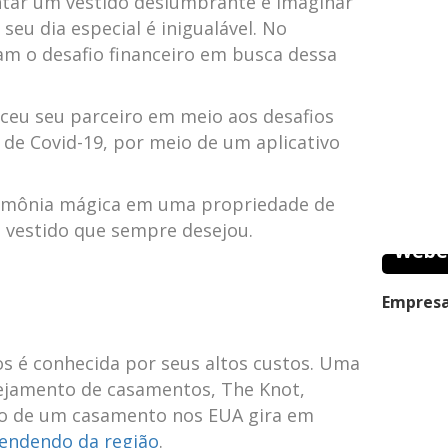
tar‍ um vestido deslumbrante e imaginar
u dia especial é ‍inigualável. No​
m ‌o desafio financeiro em busca dessa
ceu seu parceiro em meio aos‌ desafios
e Covid-19, por meio‌ de⁤ um aplicativo
imônia ⁢mágica em uma propriedade de
o⁢ vestido que sempre desejou.
Webe
Empresa
s é conhecida por seus altos custos. Uma
ejamento⁢ de casamentos, The Knot,⁣
o de um casamento nos EUA ​gira em‍
endendo da região
.