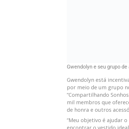
de honra⁤ e outros acessó
“Meu objetivo‌ é ajudar 
encontrar o vestido ideal
que o grupo tivesse tant
ver esse movimento cresc
⁢beleza que vivi⁣ no dia 
Veja també