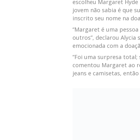
escolheu Margaret Hyde⁤ 
jovem não ⁢sabia é que s
inscrito seu nome‌ na do
“Margaret⁤ é uma pessoa⁣ 
outros”, declarou Alycia 
⁣emocionada com a ⁣doaçã
“Foi uma surpresa total;
comentou Margaret ao re
jeans e⁣ camisetas, ⁤entã
Gwendolyn e seu grupo de 
Gwendolyn está incentiv
por meio de um grupo‍ n
“Compartilhando Sonhos d
mil membros que oferece