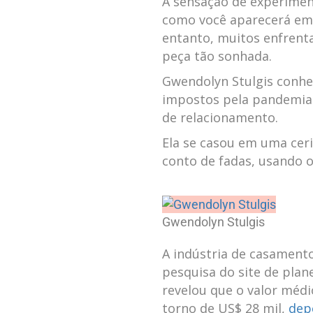
A sensação de experimen
como você aparecerá em se
entanto, muitos enfrenta
peça tão sonhada.
Gwendolyn Stulgis conhe
impostos pela pandemia d
de relacionamento.
Ela se casou em uma cer
conto de‍ fadas,​ usando 
Gwendolyn Stulgis
A indústria de casamento
pesquisa do site de plan
revelou que o valor médi
torno de US$‍ 28 mil,
dep