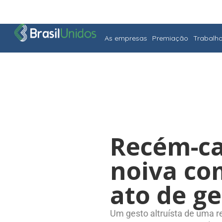
As empresas
Premiação
Trabalh
Recém-ca
noiva co
ato de g
Um gesto altruísta de uma r